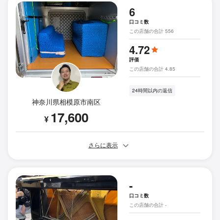
6
口コミ数
この店舗の合計 556
4.72
評価
この店舗の合計 4.85
24時間以内の返信
神奈川県相模原市南区
17,600
¥
さらに表示
-
口コミ数
この店舗の合計 -