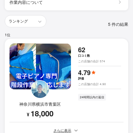
作業内容について
5 件の結果
1位
62
口コミ数
この店舗の合計 574
4.79
評価
この店舗の合計 4.90
24時間以内の返信
神奈川県横浜市青葉区
18,000
¥
さらに表示