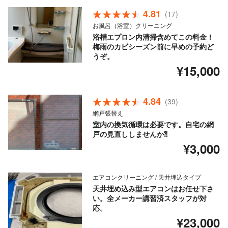
4.81
(17)
お風呂（浴室）クリーニング
浴槽エプロン内清掃含めてこの料金！
梅雨のカビシーズン前に早めの予約ど
うぞ。
¥15,000
4.84
(39)
網戸張替え
室内の換気循環は必要です。自宅の網
戸の見直ししませんか⁈
¥3,000
エアコンクリーニング / 天井埋込タイプ
天井埋め込み型エアコンはお任せ下さ
い。全メーカー講習済スタッフが対
応。
¥23,000