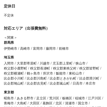
定休日
不定休
対応エリア（出張費無料）
＜関東＞
群馬県
伊勢崎市
高崎市
富岡市
藤岡市
前橋市
埼玉県
入間市
大里郡寄居町
川越市
児玉郡上里町
狭山市
秩父郡小鹿野町
秩父郡長瀞町
秩父郡東秩父村
秩父郡皆野町
秩父郡横瀬町
鶴ヶ島市
所沢市
飯能市
東松山市
比企郡小川町
比企郡川島町
比企郡ときがわ町
比企郡滑川町
比企郡鳩山町
比企郡吉見町
比企郡嵐山町
日高市
本庄市
東京都
昭島市
あきる野市
足立区
荒川区
板橋区
稲城市
江戸川区
青梅市
大島町
大田区
葛飾区
北区
清瀬市
国立市