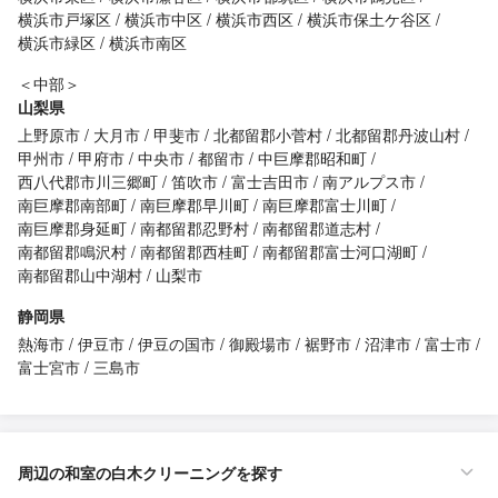
横浜市戸塚区
横浜市中区
横浜市西区
横浜市保土ケ谷区
横浜市緑区
横浜市南区
＜中部＞
山梨県
上野原市
大月市
甲斐市
北都留郡小菅村
北都留郡丹波山村
甲州市
甲府市
中央市
都留市
中巨摩郡昭和町
西八代郡市川三郷町
笛吹市
富士吉田市
南アルプス市
南巨摩郡南部町
南巨摩郡早川町
南巨摩郡富士川町
南巨摩郡身延町
南都留郡忍野村
南都留郡道志村
南都留郡鳴沢村
南都留郡西桂町
南都留郡富士河口湖町
南都留郡山中湖村
山梨市
静岡県
熱海市
伊豆市
伊豆の国市
御殿場市
裾野市
沼津市
富士市
富士宮市
三島市
周辺の和室の白木クリーニングを探す