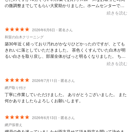
の微調整までしてもらい大変助かりました。ホームセンターで購
入する煩わしさから解放されました(;^_^A ありがとうございまし
続きを読む
た。
2026年6月6日・匿名さん
和室の白木クリーニング
築30年近く経っており汚れがかなりひどかったのですが、とても
きれいに落としていただきました。 茶色くくすんでいた白木が明
るい白さを取り戻し、部屋全体がぱっと明るくなりました。 ちょ
っとした質問にも気さくに答えてくださり、作業も丁寧で安心し
続きを読む
てお任せできる業者さんです。
2026年7月11日・匿名さん
網戸取り付け
丁寧に作業していただけました。 ありがとうございました。 また
何かありましたらよろしくお願いします。
2026年6月13日・匿名さん
網戸張替え
網戸の色を迷っていましたが両方見せて頂き助言を聞いて決めま