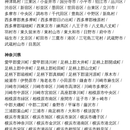
神津島村
江東区
小金井市
国分寺市
小平市
狛江市
品川区
渋谷区
新宿区
杉並区
墨田区
世田谷区
台東区
立川市
多摩市
中央区
調布市
千代田区
豊島区
中野区
新島村
西多摩郡奥多摩町
西多摩郡日の出町
西多摩郡檜原村
西多摩郡瑞穂町
西東京市
練馬区
八王子市
八丈島八丈町
羽村市
東久留米市
東村山市
東大和市
日野市
府中市
福生市
文京区
町田市
三鷹市
港区
三宅島三宅村
武蔵野市
武蔵村山市
目黒区
神奈川県
愛甲郡愛川町
愛甲郡清川村
足柄上郡大井町
足柄上郡開成町
足柄上郡中井町
足柄上郡松田町
足柄上郡山北町
足柄下郡箱根町
足柄下郡真鶴町
足柄下郡湯河原町
厚木市
綾瀬市
伊勢原市
海老名市
小田原市
鎌倉市
川崎市麻生区
川崎市川崎区
川崎市幸区
川崎市高津区
川崎市多摩区
川崎市中原区
川崎市宮前区
高座郡寒川町
相模原市中央区
相模原市緑区
相模原市南区
座間市
逗子市
茅ヶ崎市
中郡大磯町
中郡二宮町
秦野市
平塚市
藤沢市
三浦郡葉山町
三浦市
南足柄市
大和市
横須賀市
横浜市青葉区
横浜市旭区
横浜市泉区
横浜市磯子区
横浜市神奈川区
横浜市金沢区
横浜市港南区
横浜市港北区
横浜市栄区
横浜市瀬谷区
横浜市都筑区
横浜市鶴見区