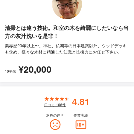
清掃とは違う技術。和室の木を綺麗にしたいなら当
方の灰汁洗いを是非！
業界歴20年以上〜。神社、仏閣等の日本建築以外、ウッドデッキ
も含め、様々な木材に精通した知識と技術力にお任せ下さい。
¥20,000
10平米
4.81
口コミ
166
件
返答の速さ
作業実績