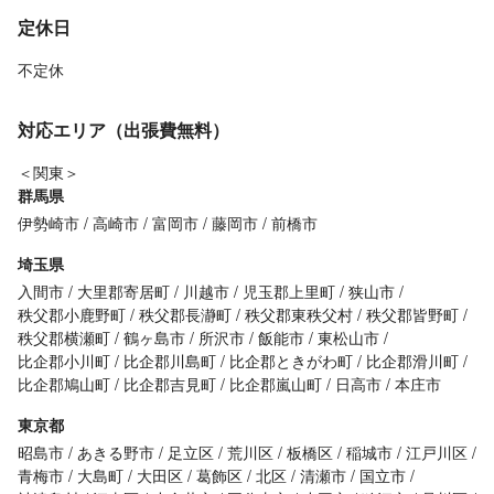
定休日
不定休
対応エリア（出張費無料）
＜関東＞
群馬県
伊勢崎市
高崎市
富岡市
藤岡市
前橋市
埼玉県
入間市
大里郡寄居町
川越市
児玉郡上里町
狭山市
秩父郡小鹿野町
秩父郡長瀞町
秩父郡東秩父村
秩父郡皆野町
秩父郡横瀬町
鶴ヶ島市
所沢市
飯能市
東松山市
比企郡小川町
比企郡川島町
比企郡ときがわ町
比企郡滑川町
比企郡鳩山町
比企郡吉見町
比企郡嵐山町
日高市
本庄市
東京都
昭島市
あきる野市
足立区
荒川区
板橋区
稲城市
江戸川区
青梅市
大島町
大田区
葛飾区
北区
清瀬市
国立市