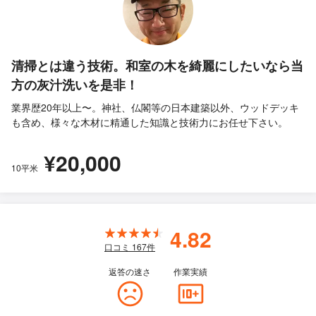
清掃とは違う技術。和室の木を綺麗にしたいなら当
方の灰汁洗いを是非！
業界歴20年以上〜。神社、仏閣等の日本建築以外、ウッドデッキ
も含め、様々な木材に精通した知識と技術力にお任せ下さい。
¥20,000
10平米
4.82
口コミ
167
件
返答の速さ
作業実績