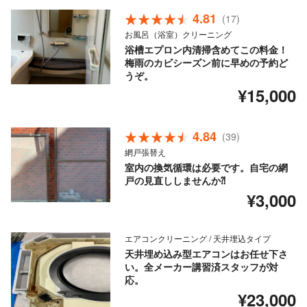
4.81
(17)
お風呂（浴室）クリーニング
浴槽エプロン内清掃含めてこの料金！
梅雨のカビシーズン前に早めの予約ど
うぞ。
¥15,000
4.84
(39)
網戸張替え
室内の換気循環は必要です。自宅の網
戸の見直ししませんか⁈
¥3,000
エアコンクリーニング / 天井埋込タイプ
天井埋め込み型エアコンはお任せ下さ
い。全メーカー講習済スタッフが対
応。
¥23,000