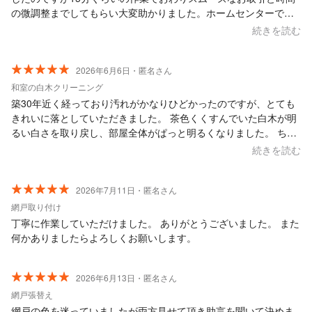
の微調整までしてもらい大変助かりました。ホームセンターで購
入する煩わしさから解放されました(;^_^A ありがとうございまし
続きを読む
た。
2026年6月6日・匿名さん
和室の白木クリーニング
築30年近く経っており汚れがかなりひどかったのですが、とても
きれいに落としていただきました。 茶色くくすんでいた白木が明
るい白さを取り戻し、部屋全体がぱっと明るくなりました。 ちょ
っとした質問にも気さくに答えてくださり、作業も丁寧で安心し
続きを読む
てお任せできる業者さんです。
2026年7月11日・匿名さん
網戸取り付け
丁寧に作業していただけました。 ありがとうございました。 また
何かありましたらよろしくお願いします。
2026年6月13日・匿名さん
網戸張替え
網戸の色を迷っていましたが両方見せて頂き助言を聞いて決めま