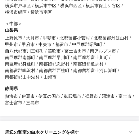
横浜市戸塚区
横浜市中区
横浜市西区
横浜市保土ケ谷区
横浜市緑区
横浜市南区
＜中部＞
山梨県
上野原市
大月市
甲斐市
北都留郡小菅村
北都留郡丹波山村
甲州市
甲府市
中央市
都留市
中巨摩郡昭和町
西八代郡市川三郷町
笛吹市
富士吉田市
南アルプス市
南巨摩郡南部町
南巨摩郡早川町
南巨摩郡富士川町
南巨摩郡身延町
南都留郡忍野村
南都留郡道志村
南都留郡鳴沢村
南都留郡西桂町
南都留郡富士河口湖町
南都留郡山中湖村
山梨市
静岡県
熱海市
伊豆市
伊豆の国市
御殿場市
裾野市
沼津市
富士市
富士宮市
三島市
周辺の和室の白木クリーニングを探す