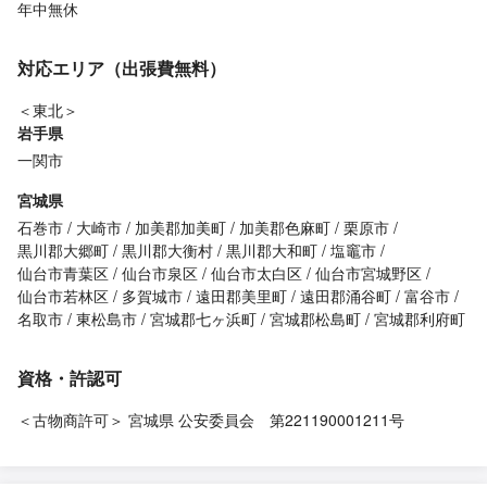
年中無休
対応エリア（出張費無料）
＜東北＞
岩手県
一関市
宮城県
石巻市
大崎市
加美郡加美町
加美郡色麻町
栗原市
黒川郡大郷町
黒川郡大衡村
黒川郡大和町
塩竈市
仙台市青葉区
仙台市泉区
仙台市太白区
仙台市宮城野区
仙台市若林区
多賀城市
遠田郡美里町
遠田郡涌谷町
富谷市
名取市
東松島市
宮城郡七ヶ浜町
宮城郡松島町
宮城郡利府町
資格・許認可
＜古物商許可＞ 宮城県 公安委員会 第221190001211号