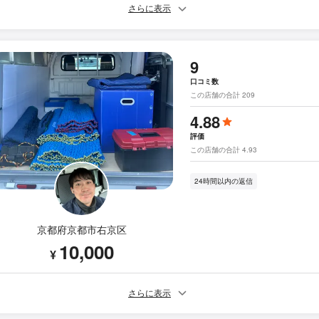
さらに表示
9
口コミ数
この店舗の合計 209
4.88
評価
この店舗の合計 4.93
24時間以内の返信
京都府京都市右京区
10,000
¥
さらに表示