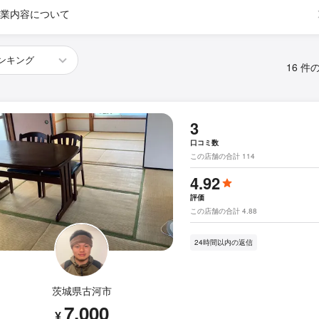
業内容について
16 件
3
口コミ数
この店舗の合計 114
4.92
評価
この店舗の合計 4.88
24時間以内の返信
茨城県古河市
7,000
¥