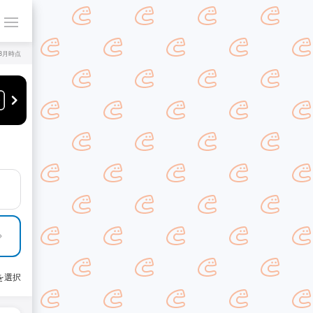
年8月時点
を選択