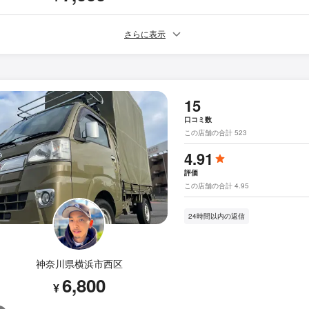
さらに表示
15
口コミ数
この店舗の合計 523
4.91
評価
この店舗の合計 4.95
24時間以内の返信
神奈川県横浜市西区
6,800
¥