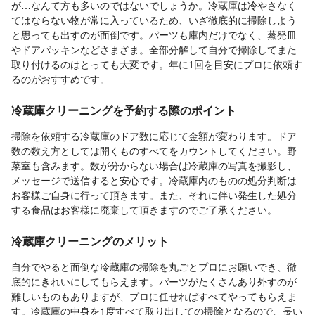
が…なんて方も多いのではないでしょうか。冷蔵庫は冷やさなく
てはならない物が常に入っているため、いざ徹底的に掃除しよう
と思っても出すのが面倒です。パーツも庫内だけでなく、蒸発皿
やドアパッキンなどさまざま。全部分解して自分で掃除してまた
取り付けるのはとっても大変です。年に1回を目安にプロに依頼す
るのがおすすめです。
冷蔵庫クリーニングを予約する際のポイント
掃除を依頼する冷蔵庫のドア数に応じて金額が変わります。ドア
数の数え方としては開くものすべてをカウントしてください。野
菜室も含みます。数が分からない場合は冷蔵庫の写真を撮影し、
メッセージで送信すると安心です。冷蔵庫内のものの処分判断は
お客様ご自身に行って頂きます。また、それに伴い発生した処分
する食品はお客様に廃棄して頂きますのでご了承ください。
冷蔵庫クリーニングのメリット
自分でやると面倒な冷蔵庫の掃除を丸ごとプロにお願いでき、徹
底的にきれいにしてもらえます。パーツがたくさんあり外すのが
難しいものもありますが、プロに任せればすべてやってもらえま
す。冷蔵庫の中身を1度すべて取り出しての掃除となるので、長い