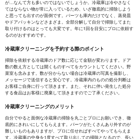
が…なんて方も多いのではないでしょうか。冷蔵庫は冷やさなく
てはならない物が常に入っているため、いざ徹底的に掃除しよう
と思っても出すのが面倒です。パーツも庫内だけでなく、蒸発皿
やドアパッキンなどさまざま。全部分解して自分で掃除してまた
取り付けるのはとっても大変です。年に1回を目安にプロに依頼す
るのがおすすめです。
冷蔵庫クリーニングを予約する際のポイント
掃除を依頼する冷蔵庫のドア数に応じて金額が変わります。ドア
数の数え方としては開くものすべてをカウントしてください。野
菜室も含みます。数が分からない場合は冷蔵庫の写真を撮影し、
メッセージで送信すると安心です。冷蔵庫内のものの処分判断は
お客様ご自身に行って頂きます。また、それに伴い発生した処分
する食品はお客様に廃棄して頂きますのでご了承ください。
冷蔵庫クリーニングのメリット
自分でやると面倒な冷蔵庫の掃除を丸ごとプロにお願いでき、徹
底的にきれいにしてもらえます。パーツがたくさんあり外すのが
難しいものもありますが、プロに任せればすべてやってもらえま
す。冷蔵庫の中身を1度すべて取り出しての掃除となるので、長い