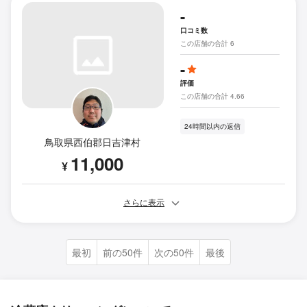
-
口コミ数
この店舗の合計 6
-
評価
この店舗の合計 4.66
24時間以内の返信
鳥取県西伯郡日吉津村
11,000
¥
さらに表示
最初
前の50件
次の50件
最後