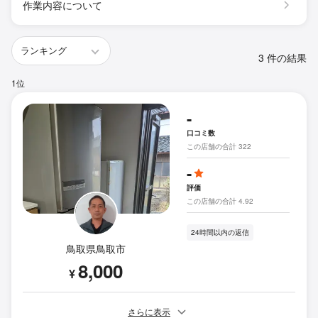
作業内容について
3 件の結果
1位
-
口コミ数
この店舗の合計 322
-
評価
この店舗の合計 4.92
24時間以内の返信
鳥取県鳥取市
8,000
¥
さらに表示