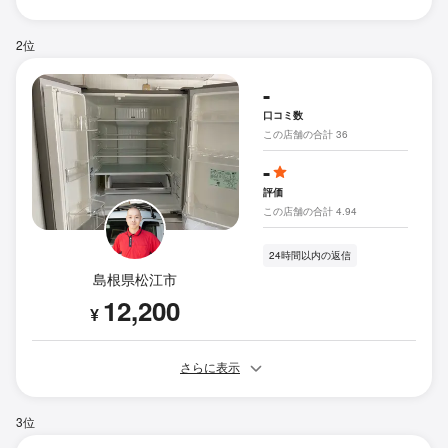
2位
-
口コミ数
この店舗の合計 36
-
評価
この店舗の合計 4.94
24時間以内の返信
島根県松江市
12,200
¥
さらに表示
3位