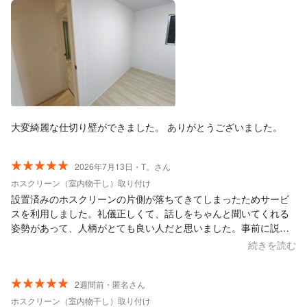
大変綺麗な仕切り壁ができました。 ありがとうございました。
2026年7月13日・T。さん
ホスクリーン（室内物干し）取り付け
設置済みのホスクリーンの片側が落ちてきてしまったためサービ
スを利用しました。礼儀正しくて、話しをちゃんと聞いてくれる
姿勢があって、人柄がとても良い人だと思いました。事前に説明
や相談なども会話できちんとあり、お互いの認識がずれる事もな
続きを読む
く、問題点の発見や課題の解決についての説明なども含めて施工
もしっかりしてくれました。 施工が終わった後にちょっとしたき
っかけから雑談の時間が長くなってしまいました。冷たいお茶く
2週間前・匿名さん
らい出してあげれば良かったとこの点に反省しています。雑談、
ホスクリーン（室内物干し）取り付け