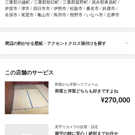
三重郡川越町
三重郡朝日町
三重郡菰野町
員弁郡東員町
伊賀市
津市
四日市市
伊勢市
松阪市
桑名市
鈴鹿市
名張市
尾鷲市
亀山市
鳥羽市
熊野市
いなべ市
志摩市
周辺の剥がせる壁紙・アクセントクロス張付けを探す
この店舗のサービス
和室から洋室へリフォーム
和室と洋室どちらも好きですよね
¥270,000
見守りカメラの設置・設定
留守の時に安心！絶対までお任せ