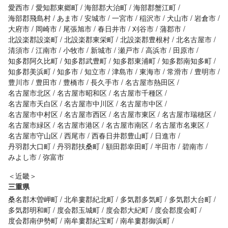
愛西市
愛知郡東郷町
海部郡大治町
海部郡蟹江町
海部郡飛島村
あま市
安城市
一宮市
稲沢市
犬山市
岩倉市
大府市
岡崎市
尾張旭市
春日井市
刈谷市
蒲郡市
北設楽郡設楽町
北設楽郡東栄町
北設楽郡豊根村
北名古屋市
清須市
江南市
小牧市
新城市
瀬戸市
高浜市
田原市
知多郡阿久比町
知多郡武豊町
知多郡東浦町
知多郡南知多町
知多郡美浜町
知多市
知立市
津島市
東海市
常滑市
豊明市
豊川市
豊田市
豊橋市
長久手市
名古屋市熱田区
名古屋市北区
名古屋市昭和区
名古屋市千種区
名古屋市天白区
名古屋市中川区
名古屋市中区
名古屋市中村区
名古屋市西区
名古屋市東区
名古屋市瑞穂区
名古屋市緑区
名古屋市港区
名古屋市南区
名古屋市名東区
名古屋市守山区
西尾市
西春日井郡豊山町
日進市
丹羽郡大口町
丹羽郡扶桑町
額田郡幸田町
半田市
碧南市
みよし市
弥富市
＜近畿＞
三重県
桑名郡木曽岬町
北牟婁郡紀北町
多気郡多気町
多気郡大台町
多気郡明和町
度会郡玉城町
度会郡大紀町
度会郡度会町
度会郡南伊勢町
南牟婁郡紀宝町
南牟婁郡御浜町