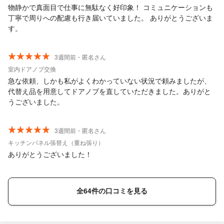
楽しかったですが同じように言葉通りに思ってくれていたら嬉し
物静かで真面目で仕事に無駄なく好印象！ コミュニケーションも
いです。 お互いに健康に気をつけてこれからも頑張っていきまし
丁寧で周りへの配慮も行き届いていました。 ありがとうございま
ょう。 また是非宜しくお願いします。
す。
3週間前・匿名さん
室内ドアノブ交換
急な依頼、しかも私がよくわかっていない状況で頼みましたが、
代替え品を用意してドアノブを直していただきました。ありがと
うございました。
3週間前・匿名さん
キッチンパネル張替え（重ね張り）
ありがとうございました！
全64件の口コミを見る