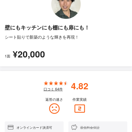
壁にもキッチンにも棚にも扉にも！
シート貼りで新築のような輝きを再現！
¥20,000
1面
4.82
口コミ
64
件
返答の速さ
作業実績
オンラインカード決済可
最低料金保証