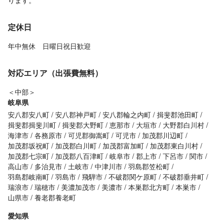
ります。
定休日
年中無休 日曜日祝日歓迎
対応エリア（出張費無料）
＜中部＞
岐阜県
安八郡安八町
安八郡神戸町
安八郡輪之内町
揖斐郡池田町
揖斐郡揖斐川町
揖斐郡大野町
恵那市
大垣市
大野郡白川村
海津市
各務原市
可児郡御嵩町
可児市
加茂郡川辺町
加茂郡坂祝町
加茂郡白川町
加茂郡富加町
加茂郡東白川村
加茂郡七宗町
加茂郡八百津町
岐阜市
郡上市
下呂市
関市
高山市
多治見市
土岐市
中津川市
羽島郡笠松町
羽島郡岐南町
羽島市
飛騨市
不破郡関ケ原町
不破郡垂井町
瑞浪市
瑞穂市
美濃加茂市
美濃市
本巣郡北方町
本巣市
山県市
養老郡養老町
愛知県