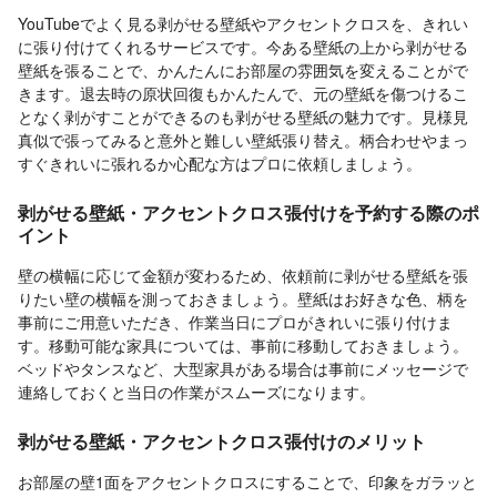
YouTubeでよく見る剥がせる壁紙やアクセントクロスを、きれい
に張り付けてくれるサービスです。今ある壁紙の上から剥がせる
壁紙を張ることで、かんたんにお部屋の雰囲気を変えることがで
きます。退去時の原状回復もかんたんで、元の壁紙を傷つけるこ
となく剥がすことができるのも剥がせる壁紙の魅力です。見様見
真似で張ってみると意外と難しい壁紙張り替え。柄合わせやまっ
すぐきれいに張れるか心配な方はプロに依頼しましょう。
剥がせる壁紙・アクセントクロス張付けを予約する際のポ
イント
壁の横幅に応じて金額が変わるため、依頼前に剥がせる壁紙を張
りたい壁の横幅を測っておきましょう。壁紙はお好きな色、柄を
事前にご用意いただき、作業当日にプロがきれいに張り付けま
す。移動可能な家具については、事前に移動しておきましょう。
ベッドやタンスなど、大型家具がある場合は事前にメッセージで
連絡しておくと当日の作業がスムーズになります。
剥がせる壁紙・アクセントクロス張付けのメリット
お部屋の壁1面をアクセントクロスにすることで、印象をガラッと