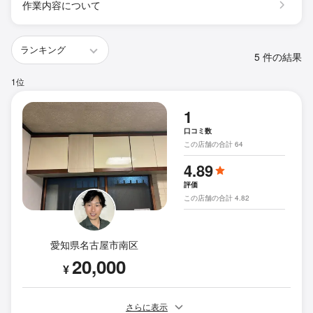
作業内容について
5 件の結果
1位
1
口コミ数
この店舗の合計 64
4.89
評価
この店舗の合計 4.82
愛知県名古屋市南区
20,000
¥
さらに表示