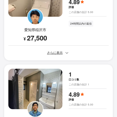
4.89
評価
この店舗の合計 5.00
24時間以内の返信
愛知県稲沢市
27,500
¥
さらに表示
1
口コミ数
この店舗の合計 1
4.89
評価
この店舗の合計 5.00