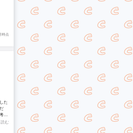
8月時点
した
だ
考え
いで
を読む
す。