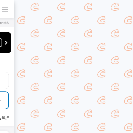
年8月時点
を選択