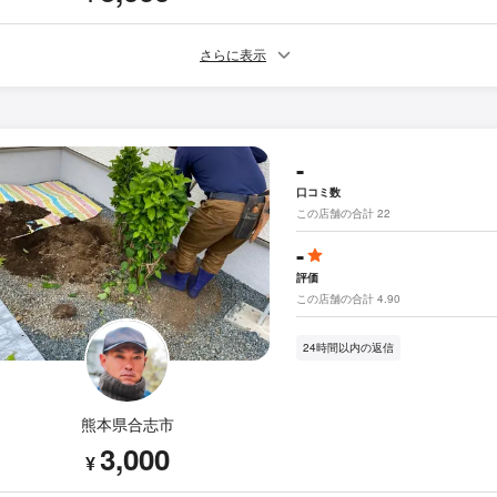
さらに表示
-
口コミ数
この店舗の合計 22
-
評価
この店舗の合計 4.90
24時間以内の返信
熊本県合志市
3,000
¥