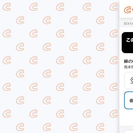
口コミ
鉢の
熊本