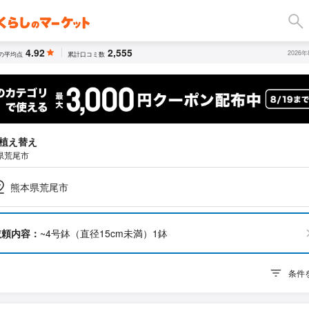
4.92
2,555
2026
の平均点
累計口コミ数
植え替え
県荒尾市
熊本県荒尾市
依頼内容：
~4号鉢（直径15cm未満）1鉢
条件