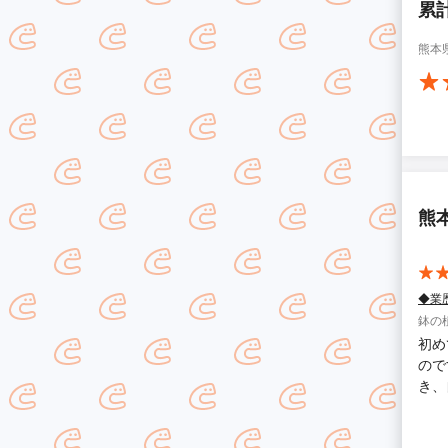
累
熊本
熊
◆業
鉢の
初め
ので
き、
ると
す。