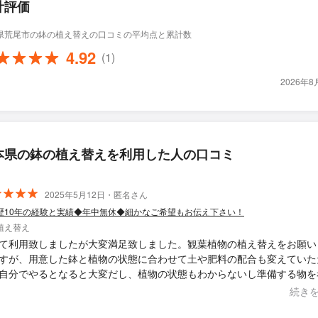
計評価
県荒尾市の鉢の植え替えの口コミの平均点と累計数
4.92
(1)
2026年
本県の鉢の植え替えを利用した人の口コミ
2025年5月12日・匿名さん
歴10年の経験と実績◆年中無休◆細かなご希望もお伝え下さい！
植え替え
て利用致しましたが大変満足致しました。観葉植物の植え替えをお願い
すが、用意した鉢と植物の状態に合わせて土や肥料の配合も変えていた
自分でやるとなると大変だし、植物の状態もわからないし準備する物を
大変お安い金額だと思います。このまま、ぐんぐん育ってくれると嬉し
続き
時間も40分程度しかかかりませんでした。 またお願いしたいと思いま