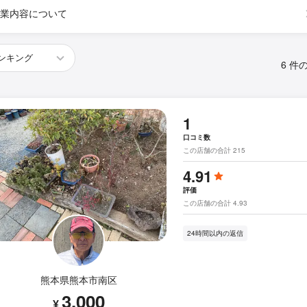
業内容について
6 件
1
口コミ数
この店舗の合計 215
4.91
評価
この店舗の合計 4.93
24時間以内の返信
熊本県熊本市南区
3,000
¥