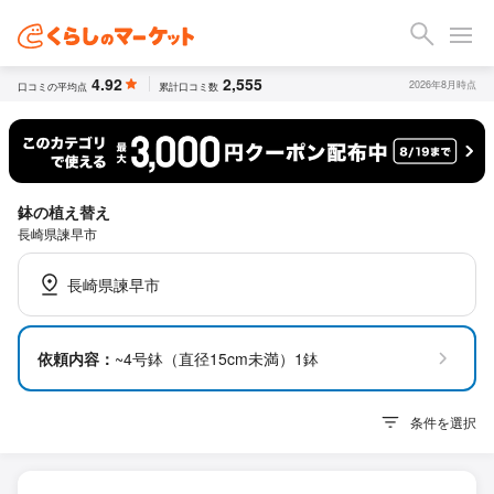
4.92
2,555
2026年8月時点
口コミの平均点
累計口コミ数
鉢の植え替え
長崎県諫早市
長崎県諫早市
依頼内容：
~4号鉢（直径15cm未満）1鉢
条件を選択