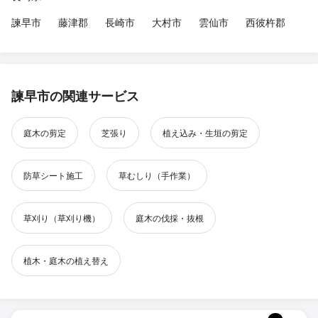
諫早市
藤津郡
長崎市
大村市
雲仙市
西彼杵郡
諫早市の関連サービス
庭木の剪定
芝張り
植え込み・生垣の剪定
防草シート施工
草むしり（手作業）
草刈り（草刈り機）
庭木の伐採・抜根
植木・庭木の植え替え