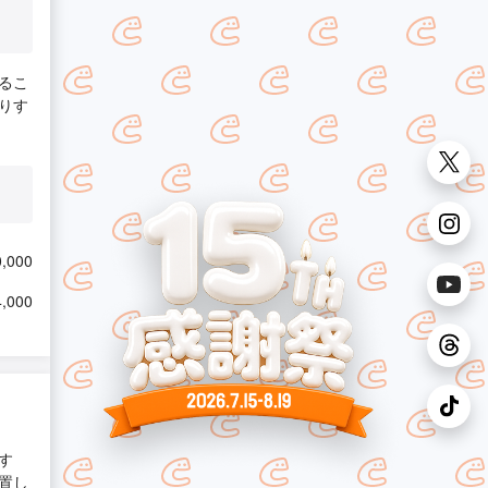
るこ
りす
,000
,000
す
置し