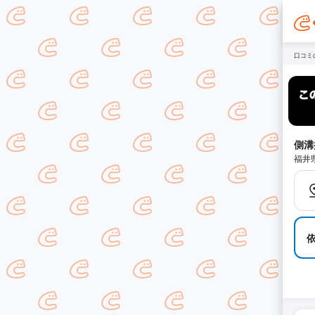
口コミ
側溝
福井