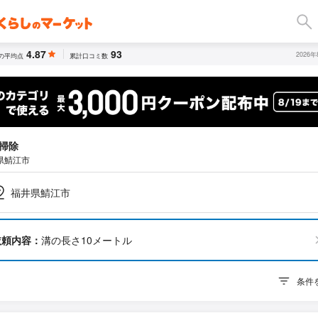
4.87
93
2026
の平均点
累計口コミ数
掃除
県鯖江市
福井県鯖江市
依頼内容：
溝の長さ10メートル
条件