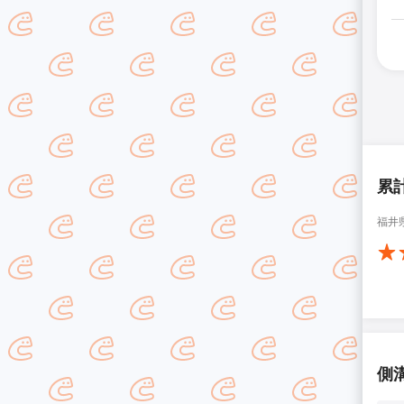
累
福井
側