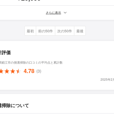
さらに表示
最初
前の50件
次の50件
最後
計評価
県鯖江市の側溝掃除の口コミの平均点と累計数
4.78
(3)
2025年
溝掃除について