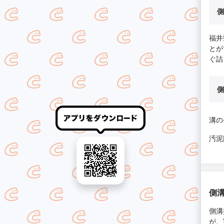
側
福井
とが
ぐ詰
側
溝の
汚泥
側
側溝
が、