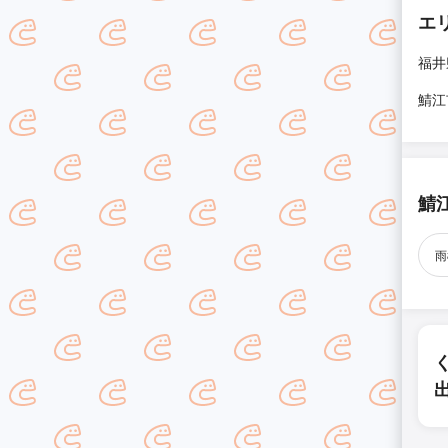
エ
福井
鯖江
鯖
雨