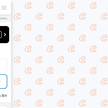
年8月時点
を選択