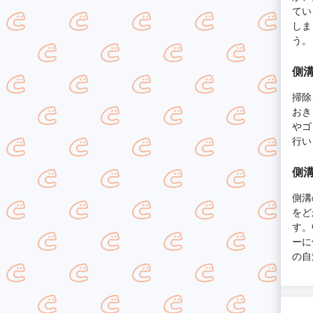
てい
しま
う。
側
掃除
おき
やゴ
行い
側
側溝
をど
す。
ーに
の自