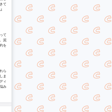
きて
ょ
って
。泥
約を
れら
しま
ディ
悩み