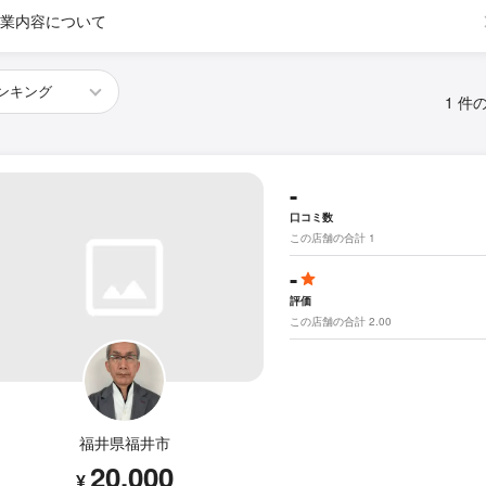
業内容について
1 件
-
口コミ数
この店舗の合計 1
-
評価
この店舗の合計 2.00
福井県福井市
20,000
¥