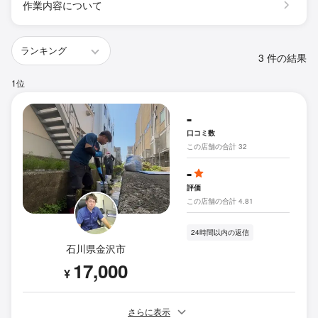
作業内容について
3 件の結果
1位
-
口コミ数
この店舗の合計 32
-
評価
この店舗の合計 4.81
24時間以内の返信
石川県金沢市
17,000
¥
さらに表示