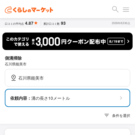
4.87
93
2026年8月時点
口コミの平均点
累計口コミ数
側溝掃除
石川県能美市
石川県能美市
依頼内容：
溝の長さ10メートル
条件を選択