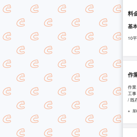
料
基
10
作
作業
工事
/ 
屋