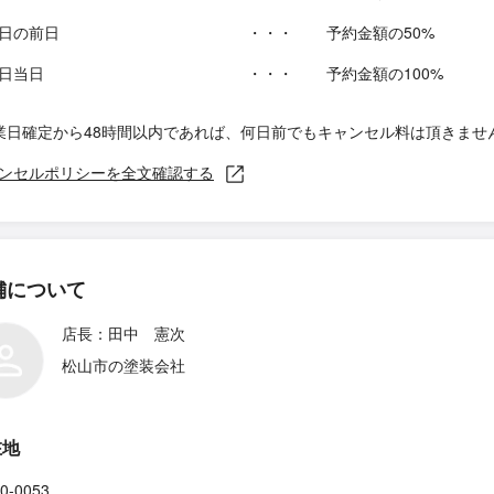
日の前日
・・・
予約金額の50%
日当日
・・・
予約金額の100%
業日確定から48時間以内であれば、何日前でもキャンセル料は頂きませ
ンセルポリシーを全文確認する
舗について
店長：田中 憲次
松山市の塗装会社
在地
0-0053