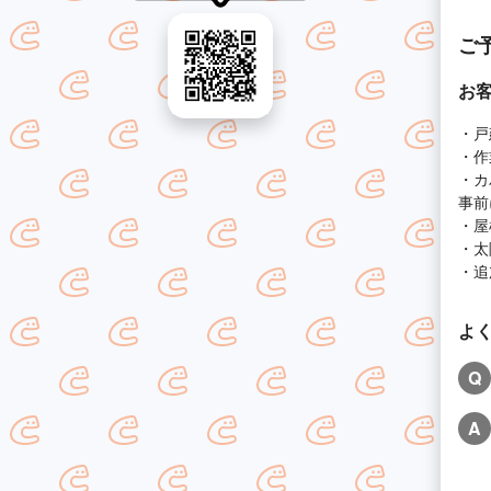
ご
お
・戸
・作
・カ
事前
・屋
・太
・追
よ
Q
A