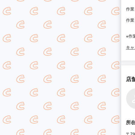
作業
作業
※作
キャ
店
所
〒79