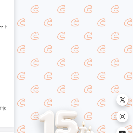
ット
了後