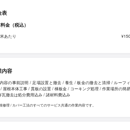
金表
本料金（税込）
平米あたり
¥150
業内容
内容の事前説明 / 足場設置と撤去 / 養生 / 板金の撤去と清掃 / ルーフ
 / 屋根本体工事 / 貫板の設置 / 棟板金 / コーキング処理 / 作業場所の簡
既存瓦撤去は処分費用込み / 諸材料費込み
根修理 / カバー工法のすべてのサービス共通の作業内容です。