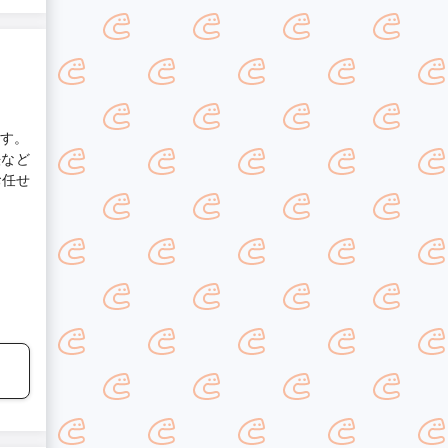
す。
法など
お任せ