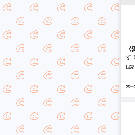
《
す
国家
30平