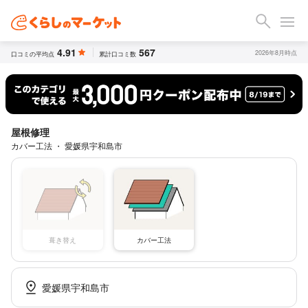
4.91
567
2026年8月時点
口コミの平均点
累計口コミ数
屋根修理
カバー工法 ・ 愛媛県宇和島市
葺き替え
カバー工法
愛媛県宇和島市