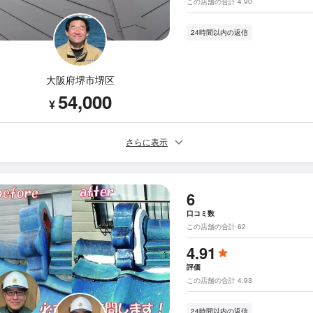
この店舗の合計 4.90
24時間以内の返信
大阪府堺市堺区
54,000
¥
さらに表示
6
口コミ数
この店舗の合計 62
4.91
評価
この店舗の合計 4.93
24時間以内の返信