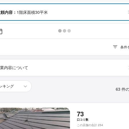
依頼内容：
1階床面積30平米
条件
業内容について
63 件
73
口コミ数
この店舗の合計 254