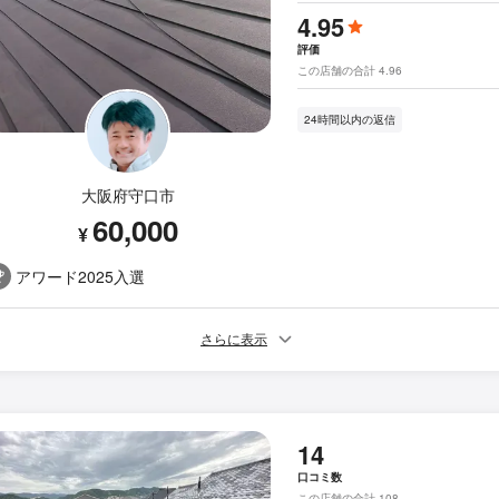
4.95
評価
この店舗の合計 4.96
24時間以内の返信
大阪府守口市
60,000
¥
アワード2025入選
さらに表示
14
口コミ数
この店舗の合計 108