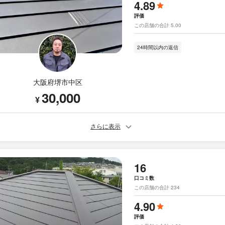
4.89
評価
この店舗の合計 5.00
24時間以内の返信
大阪府堺市中区
30,000
¥
さらに表示
16
口コミ数
この店舗の合計 234
4.90
評価