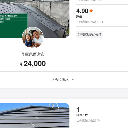
4.90
評価
この店舗の合計 4.84
24時間以内の返信
兵庫県西宮市
24,000
¥
さらに表示
1
口コミ数
この店舗の合計 31