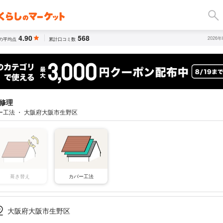
4.90
568
2026
の平均点
累計口コミ数
修理
ー工法 ・ 大阪府大阪市生野区
葺き替え
カバー工法
大阪府大阪市生野区