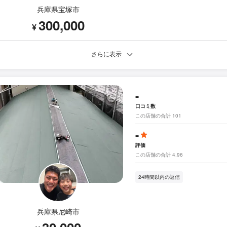
兵庫県宝塚市
300,000
¥
さらに表示
-
口コミ数
この店舗の合計 101
-
評価
この店舗の合計 4.96
24時間以内の返信
兵庫県尼崎市