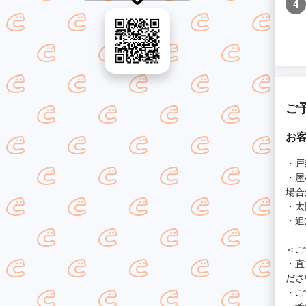
4
ご
お
・戸
・屋
場合
・太
・追
＜ご
・直
ださ
・ご