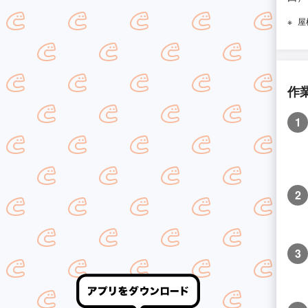
屋
作
1
2
3