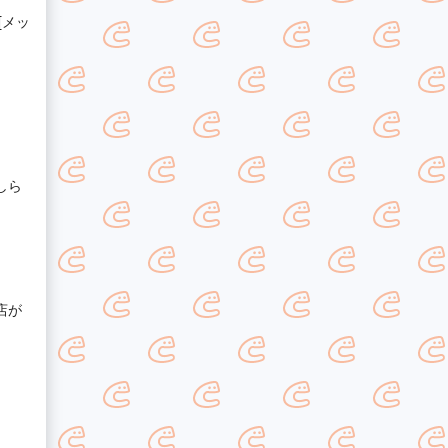
[メッ
しら
店が