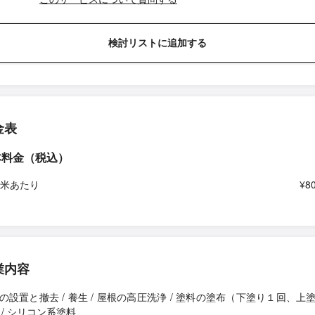
検討リストに追加する
金表
本料金（税込）
平米あたり
¥8
業内容
の設置と撤去 / 養生 / 屋根の高圧洗浄 / 塗料の塗布（下塗り１回、上
 / シリコン系塗料