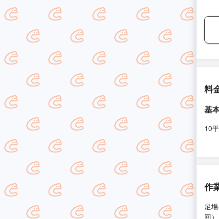
料
基
10
作
足場
回）