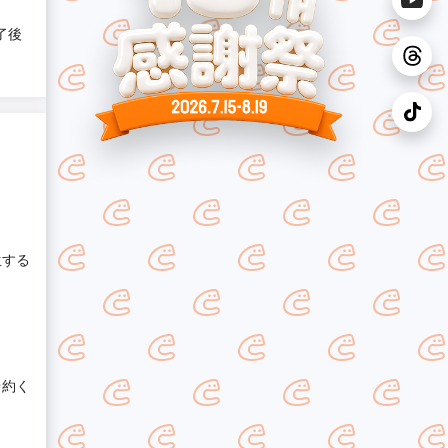
了後
生する
予約く