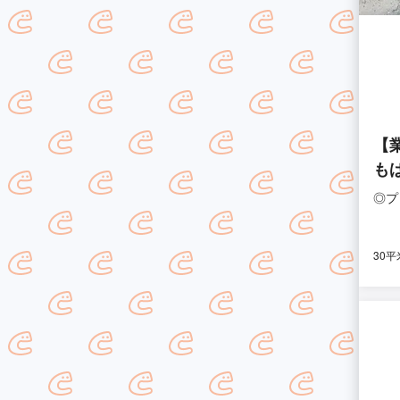
【
も
◎プ
30平