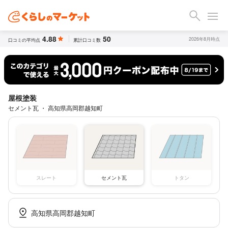
4.88
50
2026年8月時点
口コミの平均点
累計口コミ数
屋根塗装
セメント瓦 ・ 高知県高岡郡越知町
スレート
セメント瓦
トタン
高知県高岡郡越知町