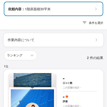
依頼内容：
1階床面積30平米
条件を選択
作業内容について
2 件の結果
1位
-
口コミ数
この店舗の合計 -
-
評価
この店舗の合計 -