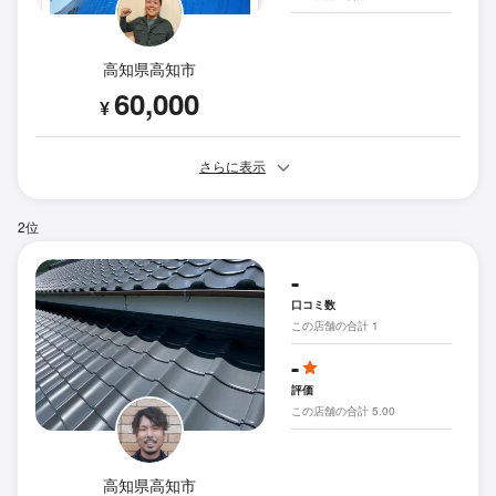
高知県高知市
60,000
¥
さらに表示
2位
-
口コミ数
この店舗の合計 1
-
評価
この店舗の合計 5.00
高知県高知市