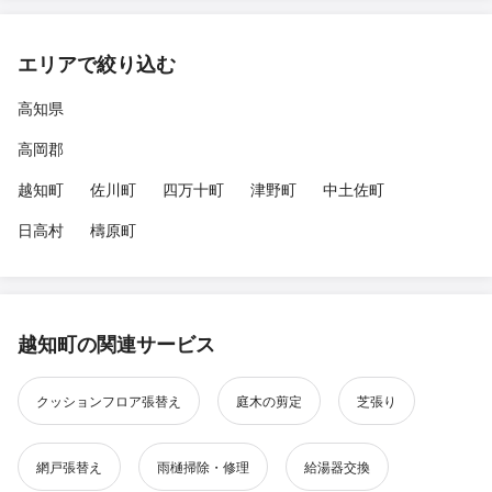
エリアで絞り込む
高知県
高岡郡
越知町
佐川町
四万十町
津野町
中土佐町
日高村
檮原町
越知町の関連サービス
クッションフロア張替え
庭木の剪定
芝張り
網戸張替え
雨樋掃除・修理
給湯器交換