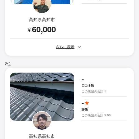
高知県高知市
60,000
¥
さらに表示
2位
-
口コミ数
この店舗の合計 1
-
評価
この店舗の合計 5.00
高知県高知市