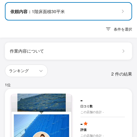
依頼内容：
1階床面積30平米
条件を選択
作業内容について
2 件の結果
1位
-
口コミ数
この店舗の合計 -
-
評価
この店舗の合計 -