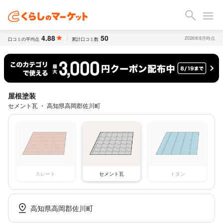
4.88
50
2026年8月時点
口コミの平均点
累計口コミ数
屋根塗装
セメント瓦 ・ 高知県高岡郡佐川町
スレート
セメント瓦
トタン
高知県高岡郡佐川町