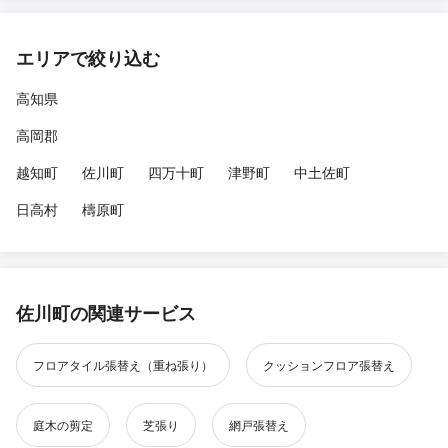
エリアで絞り込む
高知県
高岡郡
越知町
佐川町
四万十町
津野町
中土佐町
日高村
檮原町
佐川町の関連サービス
フロアタイル張替え（重ね張り）
クッションフロア張替え
庭木の剪定
芝張り
網戸張替え