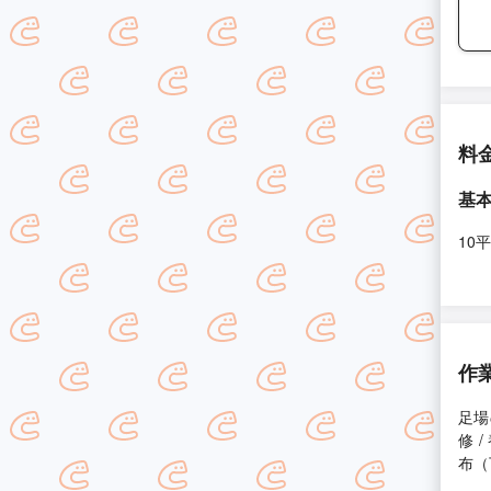
料
基
10
作
足場
修 
布（