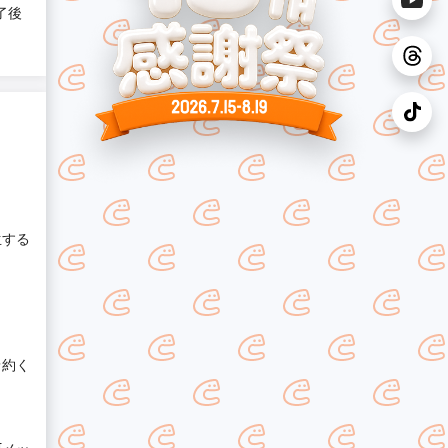
了後
生する
予約く