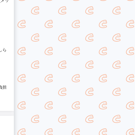
[メッ
しら
負担