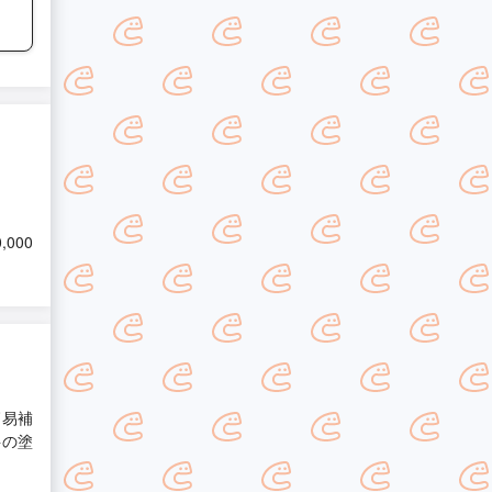
0,000
簡易補
料の塗