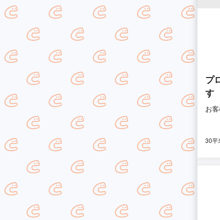
プ
す
お客
30平