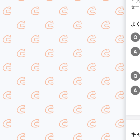
・予
セー
よ
Q
A
Q
A
キ