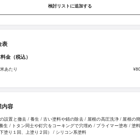
検討リストに追加する
金表
本料金（税込）
平米あたり
¥8
業内容
の設置と撤去 / 養生 / 古い塗料や錆の除去 / 屋根の高圧洗浄 / 屋根の
/ 養生 / トタン同士や釘穴をコーキングで穴埋め / プライマー塗布 / 塗
下塗り１回、上塗り２回） / シリコン系塗料