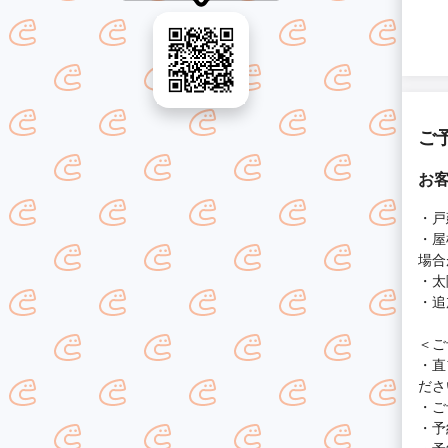
ご
お
・戸
・屋
場合
・太
・追
＜ご
・直
ださ
・ご
・予