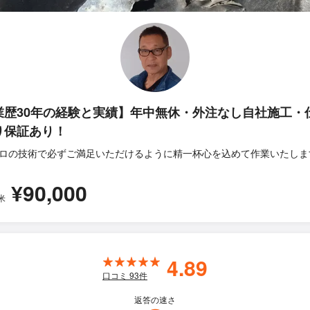
業歴30年の経験と実績】年中無休・外注なし自社施工・
り保証あり！
ロの技術で必ずご満足いただけるように精一杯心を込めて作業いたしま
¥90,000
米
4.89
口コミ
93
件
返答の速さ