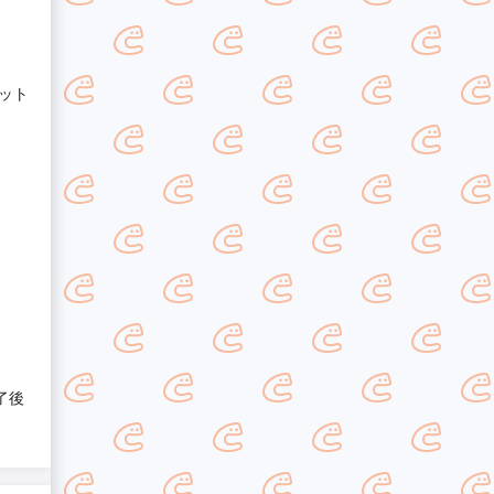
ット
了後