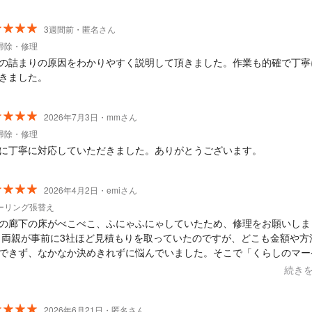
3週間前・匿名さん
掃除・修理
の詰まりの原因をわかりやすく説明して頂きました。作業も的確で丁寧
きました。
2026年7月3日・mmさん
掃除・修理
に丁寧に対応していただきました。ありがとうございます。
2026年4月2日・emiさん
ーリング張替え
の廊下の床がべこべこ、ふにゃふにゃしていたため、修理をお願いしま
方法に
できず、なかなか決めきれずに悩んでいました。そこで「くらしのマー
で相談したところ、こちらの予算や目的に合った方法を提案してくださ
続き
も助かりました。柔軟に対応してくださるアイデアマンな方だと思いま
なっていた床のべこべこ、ふにゃふにゃもすっかり解消され、安心して
らせるようになり本当に嬉しいです。また何かあればぜひお願いしたい
2026年6月21日・匿名さん