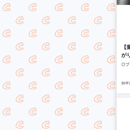
【
が
◎プ
30平