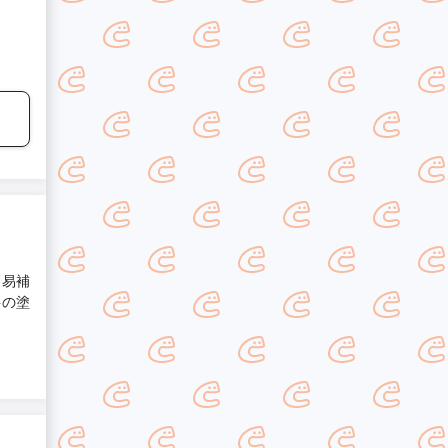
簡易補
料の塗