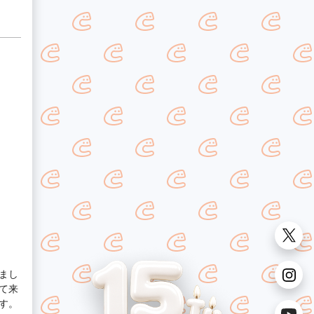
まし
て来
す。