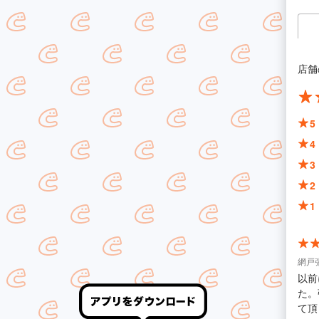
店舗
5
4
3
2
1
網戸
以前
た。
て頂