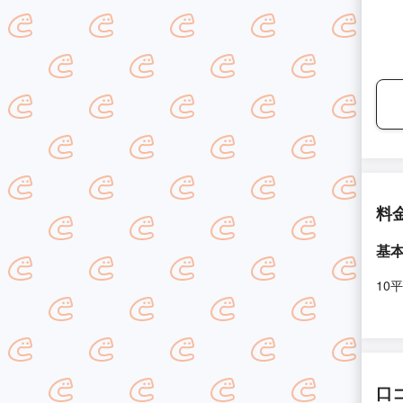
料
基
10
口