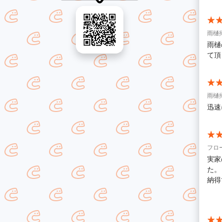
雨樋
雨樋
て頂
雨樋
迅速
フロ
実家
た。 両親が事前に3社ほど見積もりを取っていたのですが、どこも金額や
納得
ト」
とて
気に
が暮