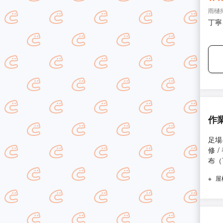
す。
雨樋
丁寧
作
足場
修 
布（
屋