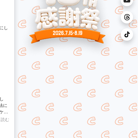
にし
し
ケッ
り、
を読む
す。
両親
で