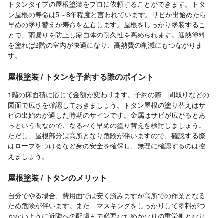
トタンタイプの屋根塗装をプロに依頼することができます。トタ
ン屋根の寿命は5～8年程度と言われています。サビが出始めたら
早めの塗り替えが寿命を左右します。屋根をしっかり塗装するこ
とで、雨漏りを防止し家自体の耐久性を高められます。遮熱塗料
を塗れば2階の室内が快適になり、高熱費の削減にもつながりま
す。
屋根塗装 / トタンを予約する際のポイント
1階の床面積に応じて金額が変わります。予約の際、間取りなどの
図面で広さを確認しておきましょう。トタン屋根の塗り替えはサ
ビの出始めが適した時期のサインです。金属はサビが広がるとあ
っという間なので、なるべく早めの塗り替えを検討しましょう。
ただし、屋根部分は高所となり危険が伴いますので、確認する際
はロープをつけるなど身の安全を確保し、無理に確認するのは控
えましょう。
屋根塗装 / トタンのメリット
自分でやる場合、費用面では安く済みますが高所での作業となる
ため危険が伴います。また、マスキングをしっかりして塗料がつ
かないように近隣への配慮まで必要なためかなりの重労働となり