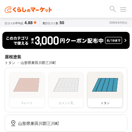
4.88
50
2026年8月時点
口コミの平均点
累計口コミ数
屋根塗装
トタン ・ 山形県東田川郡三川町
スレート
セメント瓦
トタン
山形県東田川郡三川町