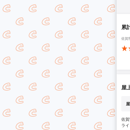
累
佐賀
屋
屋
佐賀
ライ