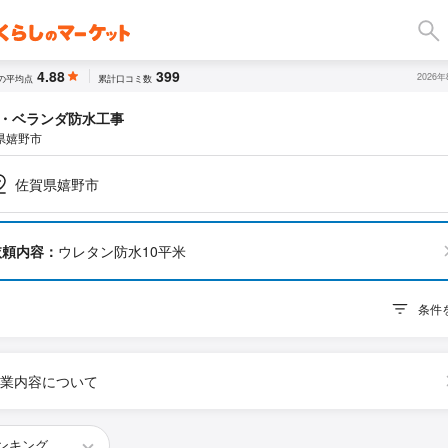
4.88
399
2026
の平均点
累計口コミ数
・ベランダ防水工事
県嬉野市
佐賀県嬉野市
依頼内容：
ウレタン防水10平米
条件
業内容について