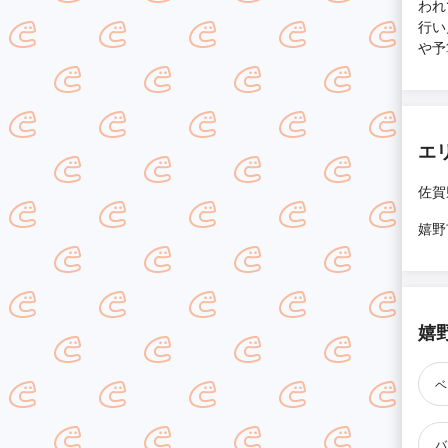
われ
行い
や予
エ
佐賀
嬉野
嬉
ベ
バ