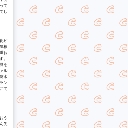
って
てし
化ビ
屋根
重ね
す。
層を
ァル
防水
ラン
にて
おう
ん失