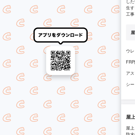
した
生す
工事
屋
ウレ
FR
アス
シー
屋
屋上
防水