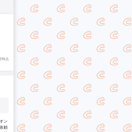
2月時点
オン
依頼