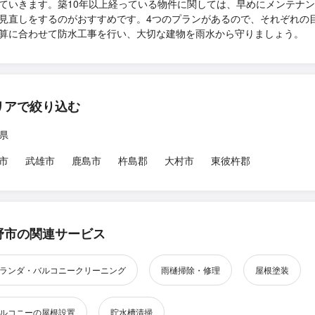
ていきます。築10年以上経っている物件に関しては、早めにメンテナ
見直しをするのがおすすめです。4つのプランがあるので、それぞれの
算に合わせて防水工事を行い、大切な建物を雨水から守りましょう。
リアで絞り込む
県
市
武雄市
鹿島市
杵島郡
大村市
東彼杵郡
野市の関連サービス
ランダ・バルコニークリーニング
雨樋掃除・修理
屋根塗装
ルコニーの屋根設置
貯水槽清掃