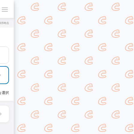
年8月時点
を選択