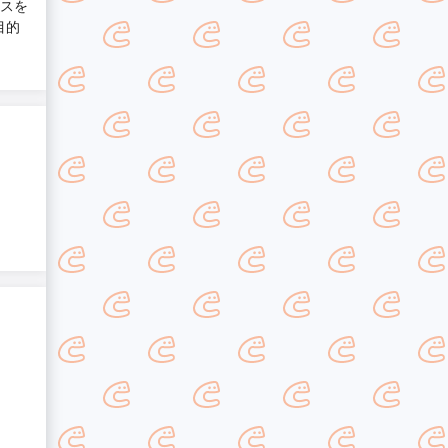
ンスを
目的