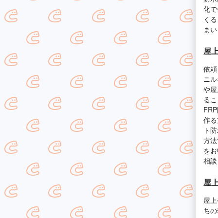
化で
くる
まい
屋
依頼
ニル
や屋
るこ
FR
作る
ト防
方法
をお
相談
屋
屋上
ちの