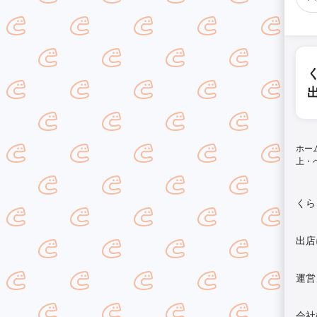
ホー
上・
くら
出店
運営
会社