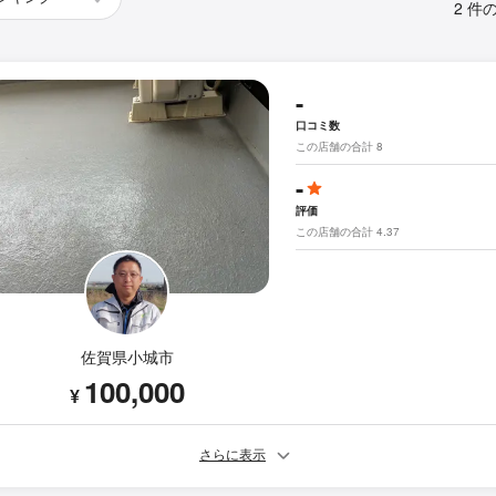
2 件
-
口コミ数
この店舗の合計 8
-
評価
この店舗の合計 4.37
佐賀県小城市
100,000
¥
さらに表示