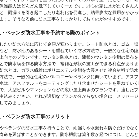
保護能力はどんどん低下していく一方です。肝心の家に水がたくさん入
と、雨漏りを引き起こしたり老朽化を促進し、結果膨大な費用がかかっ
ます。そうなる前に防水工事をしっかりしておくのがおすすめです。
上・ベランダ防水工事を予約する際のポイント
したい防水方法に応じて金額が変わります。シート防水とは、ゴム・塩
など、防水性のあるシートを重ねていく防水方法で、一般的な住宅の陸
上向きのプランです。ウレタン防水とは、液状のウレタン樹脂の塗布を
とで防水膜を作る防水方法で、複雑な形状の施工ができる利点がありま
P防水とは、ガラス繊維にポリエステル樹脂を含浸させた複合材料で防水
方法で、一般的な住宅のバルコニーやベランダに向いています。アスフ
水は、アスファルトをコーティングしたり含ませたシートを重ねていく
で、大型ビルやマンションなどの広い屋上向きのプランです。適したプ
申込みください。どれが適切なプランか分からない場合は、メッセージ
してみましょう。
上・ベランダ防水工事のメリット
やベランダの防水工事を行うことで、雨漏りや水漏れを防ぐだけでなく
寿命を延ばすことができます。防水機能は築年数が経つにつれ、どんど