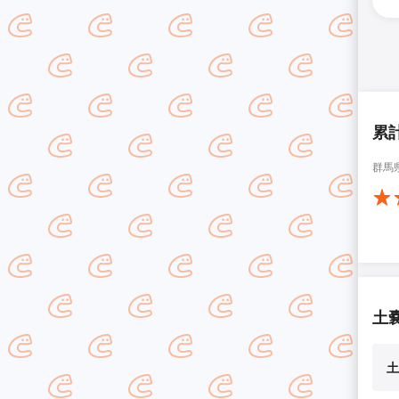
累
群馬
土
土