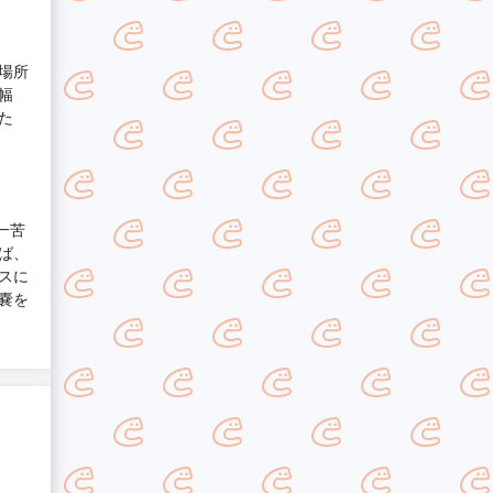
場所
幅
た
一苦
ば、
スに
嚢を