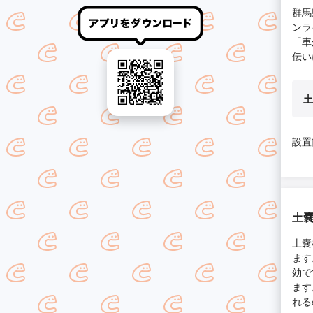
群馬
ンラ
「車
伝い
土
設置
土
土嚢
ます
効で
ます
れる