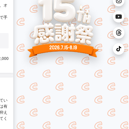
、オ
で手
,000
てい
は有
抑え
てく