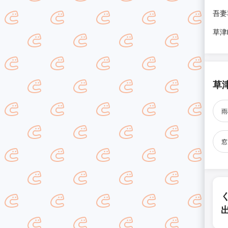
吾妻
草津
草
雨
窓