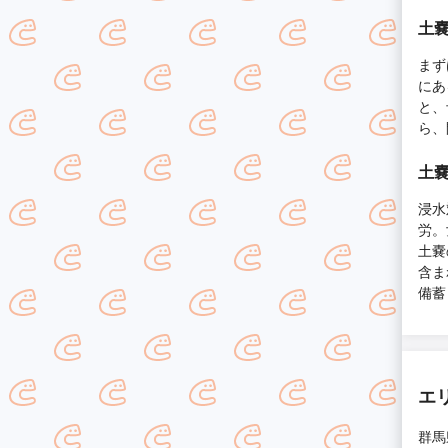
土
まず
にあ
と、
ら、
土
浸水
労。
土嚢
含ま
備蓄
エ
群馬