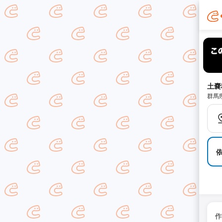
土嚢
群馬
作