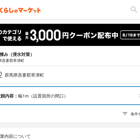
積み（浸水対策）
県吾妻郡草津町
群馬県吾妻郡草津町
依頼内容：
幅1m（設置箇所の間口）
条件
業内容について