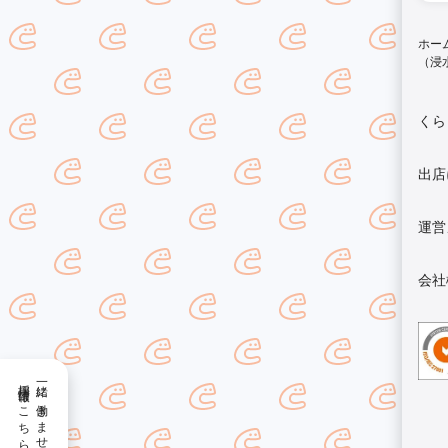
ホー
（浸
くら
出店
運営
会社
採用情報はこちら
一緒に働きませんか？