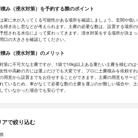
嚢積み（浸水対策）を予約する際のポイント
は家に水が入ってくる可能性がある場所を確認しましょう。玄関や低い
る掃き出し窓などが考えられます。土嚢の必要な数は、設置する場所の
予想される水位によって変わってきます。浸水対策をする場所が決まっ
間口の大きさを確認してください。
嚢積み（浸水対策）のメリット
対策に不可欠な土嚢ですが、1袋で10kg以上ある重たい土嚢を積むのは
女性や高齢の方には運ぶだけでも大変です。プロに土嚢積みを依頼すれ
の用意から設置までをお任せすることができます。土嚢の用意もサービ
れているため、車がなくて必要な数の土嚢を運ぶのが難しい場合や、土
していなかった場合でも安心です。
リアで絞り込む
県