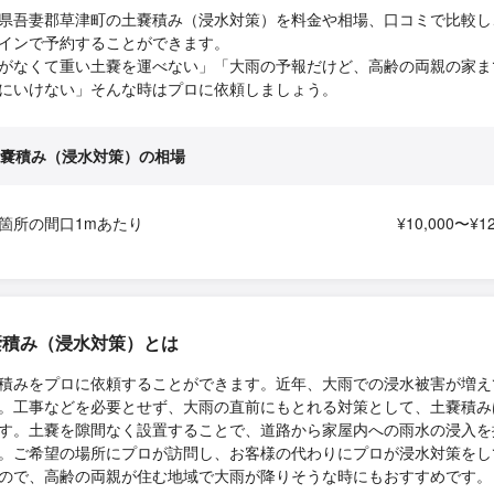
県吾妻郡草津町の土嚢積み（浸水対策）を料金や相場、口コミで比較し
インで予約することができます。
がなくて重い土嚢を運べない」「大雨の予報だけど、高齢の両親の家ま
にいけない」そんな時はプロに依頼しましょう。
嚢積み（浸水対策）の相場
箇所の間口1mあたり
¥10,000〜¥12
嚢積み（浸水対策）とは
積みをプロに依頼することができます。近年、大雨での浸水被害が増え
。工事などを必要とせず、大雨の直前にもとれる対策として、土嚢積み
す。土嚢を隙間なく設置することで、道路から家屋内への雨水の浸入を
。ご希望の場所にプロが訪問し、お客様の代わりにプロが浸水対策をし
ので、高齢の両親が住む地域で大雨が降りそうな時にもおすすめです。