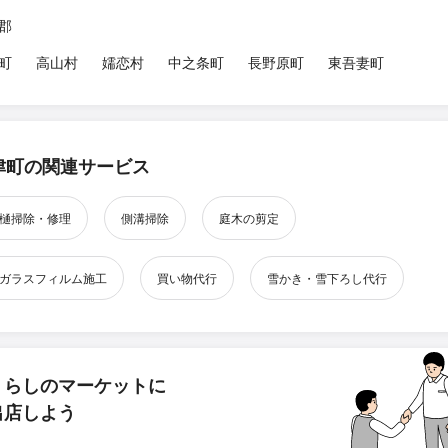
郡
町
高山村
嬬恋村
中之条町
長野原町
東吾妻町
津町の関連サービス
樋掃除・修理
側溝掃除
庭木の剪定
ガラスフィルム施工
買い物代行
雪かき・雪下ろし代行
くらしのマーケットに
出店しよう