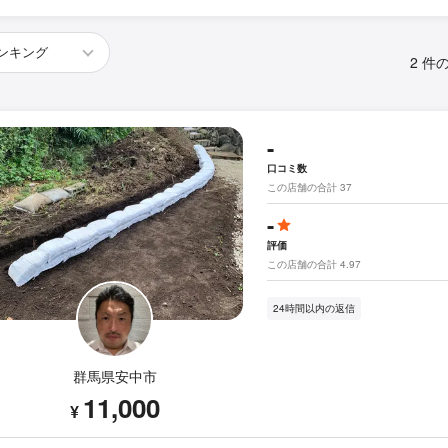
2 件
-
口コミ数
この店舗の合計 37
-
評価
この店舗の合計 4.97
24時間以内の返信
群馬県安中市
11,000
¥