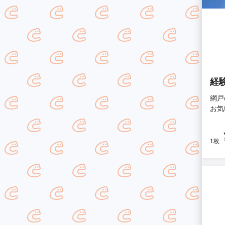
経
網戸
お気
1枚