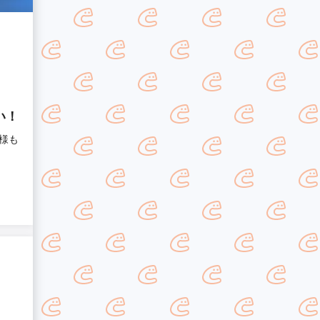
い！
様も