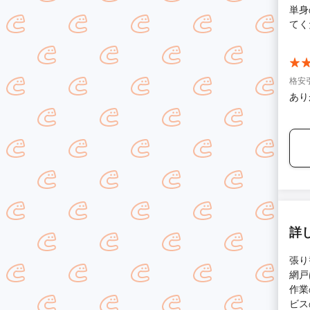
単身
てく
格安
あり
詳
張り
網戸
作業
ビス