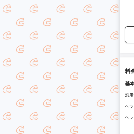
料
基
窓用
ベラ
ベラ