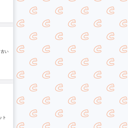
 古い
ット