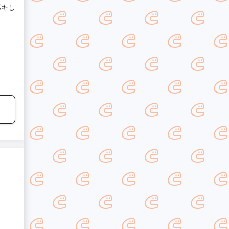
パキし
。