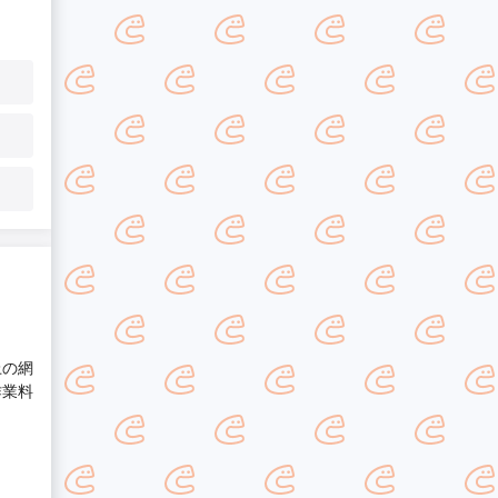
上の網
作業料