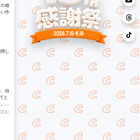
らの相
利用し
ル、自
てと
た。ま
を読む