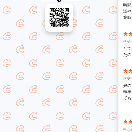
時間
談や、注
格安
とて
たの
格安
娘の
転車
ても
た何
格安