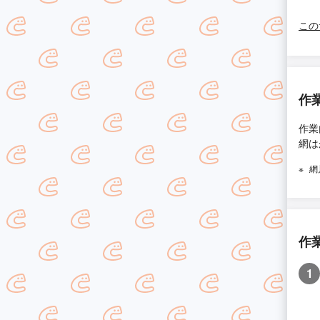
この
作
作業
網は
網
作
1