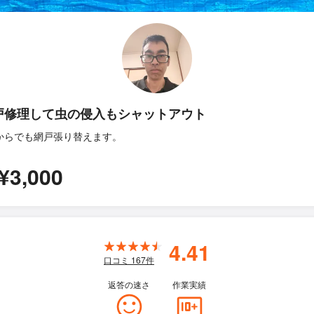
戸修理して虫の侵入もシャットアウト
からでも網戸張り替えます。
¥3,000
4.41
口コミ
167
件
返答の速さ
作業実績