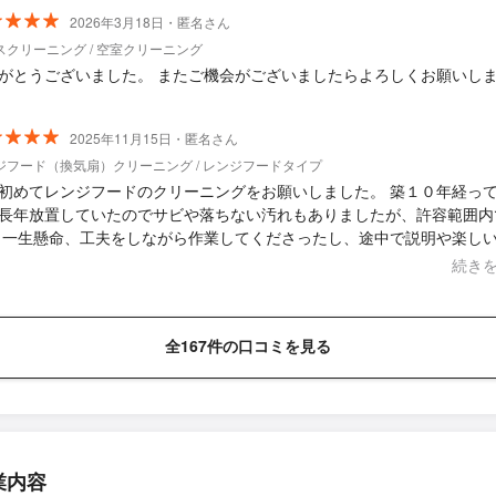
2026年3月18日・匿名さん
スクリーニング / 空室クリーニング
がとうございました。 またご機会がございましたらよろしくお願いし
2025年11月15日・匿名さん
ジフード（換気扇）クリーニング / レンジフードタイプ
初めてレンジフードのクリーニングをお願いしました。 築１０年経っ
長年放置していたのでサビや落ちない汚れもありましたが、許容範囲内
 一生懸命、工夫をしながら作業してくださったし、途中で説明や楽し
くださってあっという間に時間が経ちました。 鹿児島県までの移動は
続き
大変だと思いますが、またお願いしたいと思います。 ありがとうござ
全167件の口コミを見る
業内容