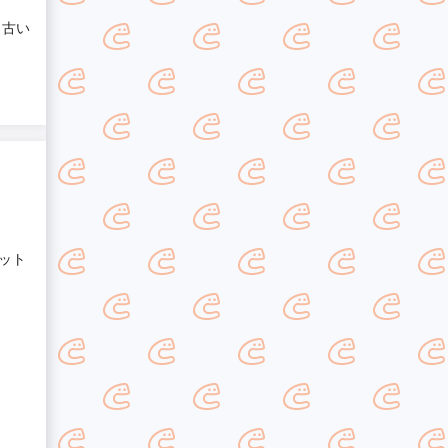
 古い
ット