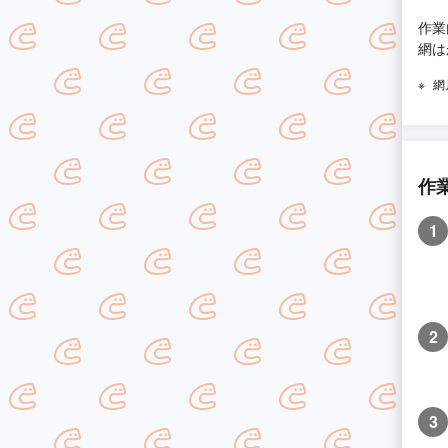
作業
網は
網
作
1
2
3