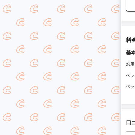
料
基
窓用
ベラ
ベラ
口