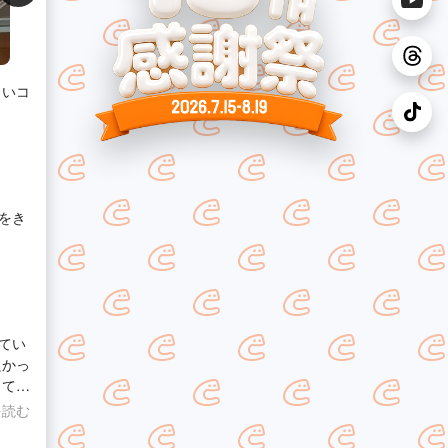
しいコ
をき
てい
良かっ
ってい
を読む