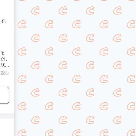
ます。
てる
でし
い話も
とても
を読む
いまし