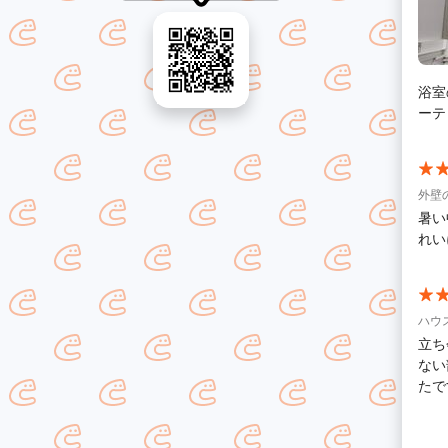
浴室
ーテ
外壁
暑い
れい
ハウ
立ち
ない
たで
る方