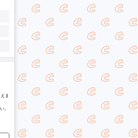
替えま
い。