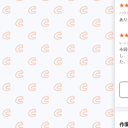
ハウ
あり
レン
今回
し、
た。
して
遠く
た。
作