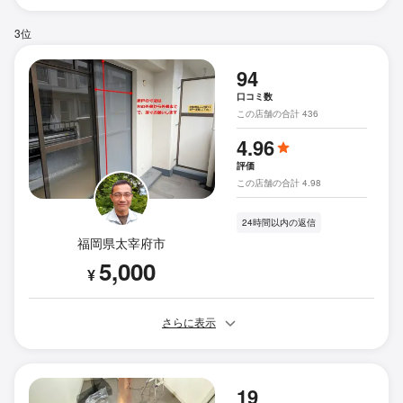
3位
94
口コミ数
この店舗の合計 436
4.96
評価
この店舗の合計 4.98
24時間以内の返信
福岡県太宰府市
5,000
¥
さらに表示
19