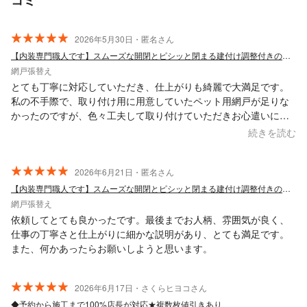
2026年5月30日・匿名さん
【内装専門職人です】スムーズな開閉とピシッと閉まる建付け調整付きの網戸張替えです
網戸張替え
とても丁寧に対応していただき、仕上がりも綺麗で大満足です。
私の不手際で、取り付け用に用意していたペット用網戸が足りな
かったのですが、色々工夫して取り付けていただきお心遣いにも
感激しました。 また数年経過後に張り替えの機会が発生したら、
続きを読む
ぜひお願いしたいです。ありがとうございました。
2026年6月21日・匿名さん
【内装専門職人です】スムーズな開閉とピシッと閉まる建付け調整付きの網戸張替えです
網戸張替え
依頼してとても良かったです。最後までお人柄、雰囲気が良く、
仕事の丁寧さと仕上がりに細かな説明があり、とても満足です。
また、何かあったらお願いしようと思います。
2026年6月17日・さくらヒヨコさん
◆予約から施工まで100%店長が対応★複数枚値引きあり