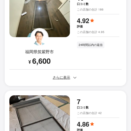
口コミ数
この店舗の合計 186
4.92
評価
この店舗の合計 4.95
24時間以内の返信
福岡県筑紫野市
6,600
¥
さらに表示
7
口コミ数
この店舗の合計 42
4.86
評価