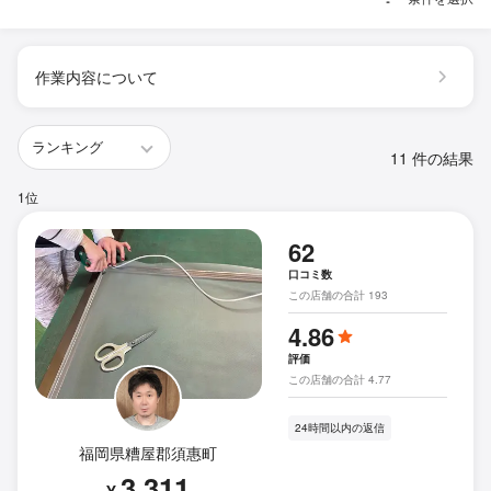
作業内容について
11 件の結果
1位
62
口コミ数
この店舗の合計 193
4.86
評価
この店舗の合計 4.77
24時間以内の返信
福岡県糟屋郡須惠町
3,311