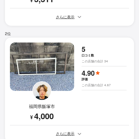
¥
さらに表示
2位
5
口コミ数
この店舗の合計 34
4.90
評価
この店舗の合計 4.67
福岡県飯塚市
4,000
¥
さらに表示