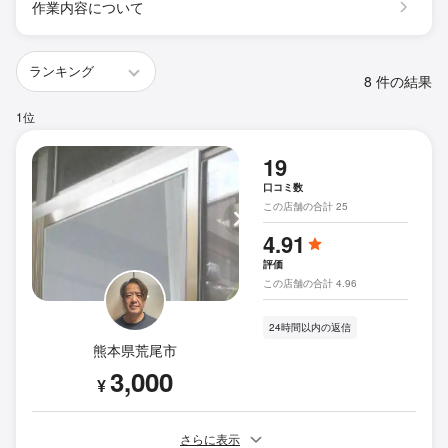
作業内容について
8 件の結果
1位
19
口コミ数
この店舗の合計 25
4.91
評価
この店舗の合計 4.96
24時間以内の返信
熊本県荒尾市
3,000
¥
さらに表示