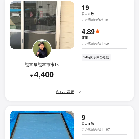
19
口コミ数
この店舗の合計 48
4.89
評価
この店舗の合計 4.91
24時間以内の返信
熊本県熊本市東区
4,400
¥
さらに表示
9
口コミ数
この店舗の合計 167