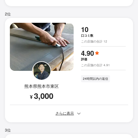
2位
10
口コミ数
この店舗の合計 12
4.90
評価
この店舗の合計 4.91
24時間以内の返信
熊本県熊本市東区
3,000
¥
さらに表示
3位