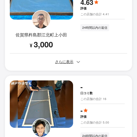
4.63
評価
この店舗の合計 4.41
24時間以内の返信
佐賀県杵島郡江北町上小田
3,000
¥
さらに表示
-
口コミ数
この店舗の合計 16
-
評価
この店舗の合計 5.00
24時間以内の返信