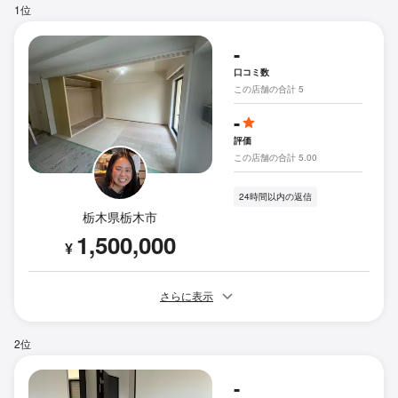
1位
-
口コミ数
この店舗の合計 5
-
評価
この店舗の合計 5.00
24時間以内の返信
栃木県栃木市
1,500,000
¥
さらに表示
2位
-