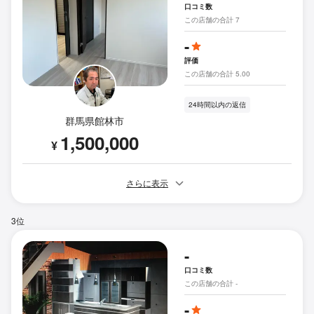
口コミ数
この店舗の合計 7
-
評価
この店舗の合計 5.00
24時間以内の返信
群馬県館林市
1,500,000
¥
さらに表示
3位
-
口コミ数
この店舗の合計 -
-