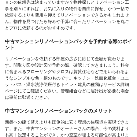
ョンの依頼先は決まっていますか？物件探しとリノベーション工
事を別々にすれば、お気に入りの物件を自由に探せ、かつ一括で
依頼するよりも費用を抑えてリノベーションできるかもしれませ
ん。物件を見つけたら好みや予算に合ったリノベーションを丸ご
とプロに依頼するのがおすすめです。
中古マンションリノベーションパックを予約する際のポイ
ント
リノベーションを依頼する部屋の広さに応じて金額が変わりま
す。間取り図や設計図で予約の際、確認しておきましょう。料金
に含まれるフローリングやクロスは賃貸住宅などで用いられるよ
うなシンプルな色・柄のものです。キッチン・洗面化粧台・ユニ
ットバス・温水洗浄便座付きトイレ・建具の種類はサービス詳細
ページにてご確認ください。管理組合などに届け出が必要な場合
は事前に郵送ください。
中古マンションリノベーションパックのメリット
新築への建て替えよりも圧倒的に安く理想の住環境を実現できま
す。また、中古マンションのオーナーさんの場合、今の賃料より
も高く設定することができ、かつ空室が埋まる可能性が高まりま