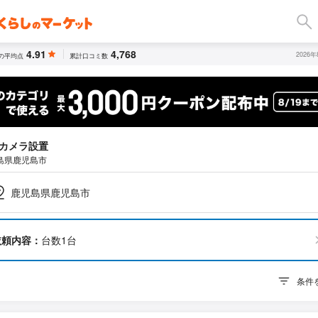
4.91
4,768
2026
の平均点
累計口コミ数
カメラ設置
島県鹿児島市
鹿児島県鹿児島市
依頼内容：
台数1台
条件