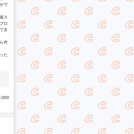
がで
省ス
プロ
でき
ら作
った
,000