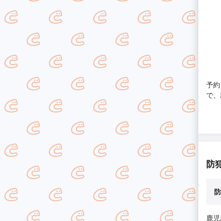
予約
で、
防
防
鹿児