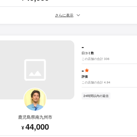
さらに表示
-
口コミ数
この店舗の合計 336
-
評価
この店舗の合計 4.94
24時間以内の返信
鹿児島県南九州市
44,000
¥