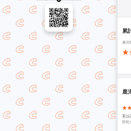
累
鹿児
鹿
すべ
防犯