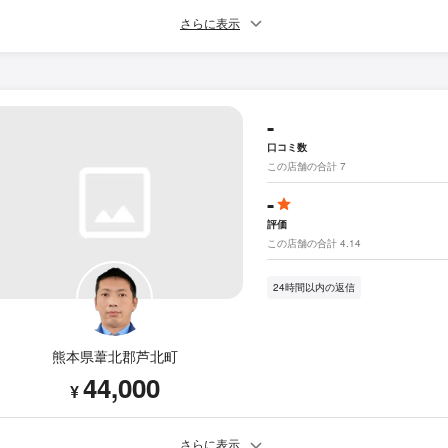
さらに表示
-
口コミ数
この店舗の合計 7
-
評価
この店舗の合計 4.14
24時間以内の返信
熊本県葦北郡芦北町
44,000
¥
さらに表示