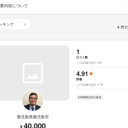
業内容について
4 件
1
口コミ数
この店舗の合計 187
4.91
評価
この店舗の合計 4.76
24時間以内の返信
鹿児島県鹿児島市
40,000
¥