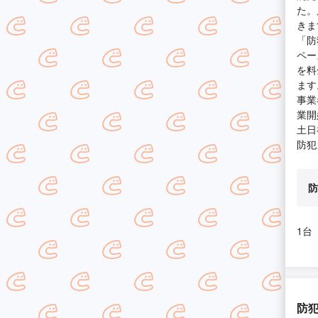
た。
きま
「防
ペー
を料
ます
事業
業開
土日
防犯
防
1台
防