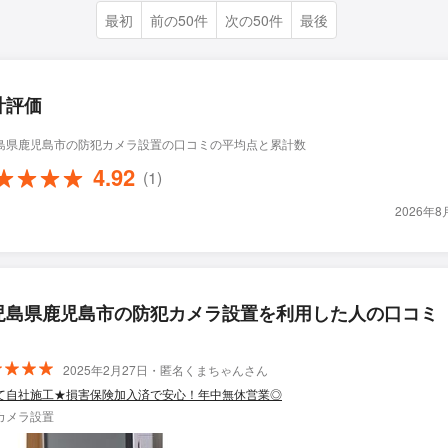
最初
前の50件
次の50件
最後
計評価
島県鹿児島市の防犯カメラ設置の口コミの平均点と累計数
4.92
(1)
2026年
児島県鹿児島市の防犯カメラ設置を利用した人の口コミ
2025年2月27日・匿名くまちゃんさん
て自社施工★損害保険加入済で安心！年中無休営業◎
カメラ設置