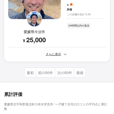
-
評価
この店舗の合計 5.00
24時間以内の返信
愛媛県今治市
25,000
¥
さらに表示
最初
前の50件
次の50件
最後
累計評価
愛媛県北宇和郡鬼北町の排水管洗浄 / 一戸建て住宅の口コミの平均点と累計
数