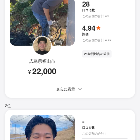
28
口コミ数
この店舗の合計 43
4.94
評価
この店舗の合計 4.97
24時間以内の返信
広島県福山市
22,000
¥
さらに表示
2位
-
口コミ数
この店舗の合計 1