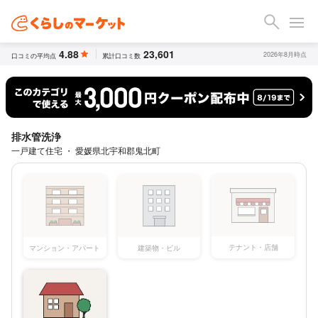
4.88
23,601
2026年8月時点
口コミの平均点
累計口コミ数
排水管洗浄
一戸建て住宅 ・ 愛媛県北宇和郡鬼北町
テナント・店舗
マンション・アパート
建築物・ビル