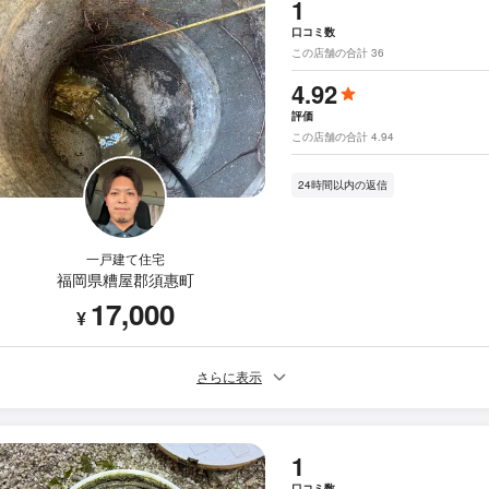
1
口コミ数
この店舗の合計 36
4.92
評価
この店舗の合計 4.94
24時間以内の返信
一戸建て住宅
福岡県糟屋郡須惠町
17,000
¥
さらに表示
1
口コミ数