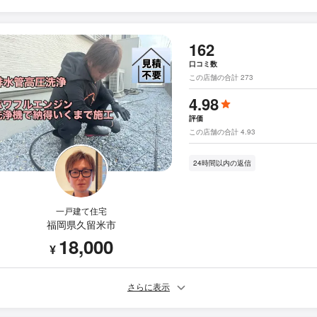
162
口コミ数
この店舗の合計 273
4.98
評価
この店舗の合計 4.93
24時間以内の返信
一戸建て住宅
福岡県久留米市
18,000
¥
さらに表示