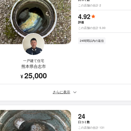
この店舗の合計 2
4.92
評価
この店舗の合計 5.00
24時間以内の返信
一戸建て住宅
熊本県合志市
25,000
¥
さらに表示
24
口コミ数
この店舗の合計 131