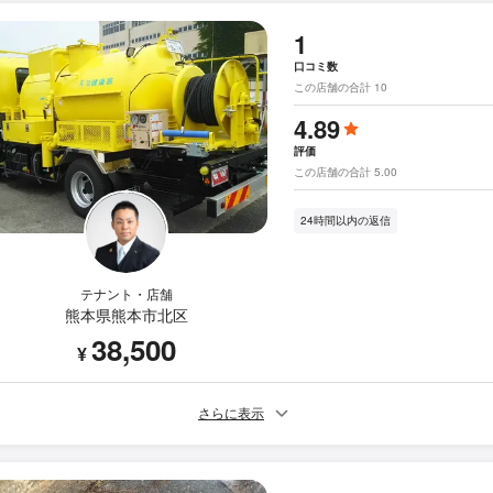
1
口コミ数
この店舗の合計 10
4.89
評価
この店舗の合計 5.00
24時間以内の返信
テナント・店舗
熊本県熊本市北区
38,500
¥
さらに表示