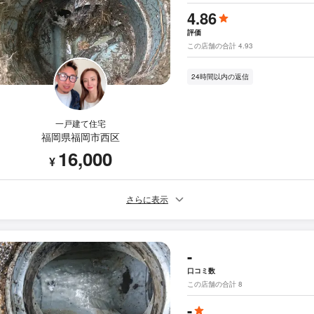
4.86
評価
この店舗の合計 4.93
24時間以内の返信
一戸建て住宅
福岡県福岡市西区
16,000
¥
さらに表示
-
口コミ数
この店舗の合計 8
-