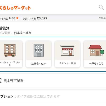
4.88
23,572
2026
の平均点
累計口コミ数
管洗浄
プ未選択
・
熊本県宇城市
マンション・アパー
テナント・店舗
建築物・ビル
一戸建て住宅
ト
熊本県宇城市
オプション：
タイプ選択後に指定できます