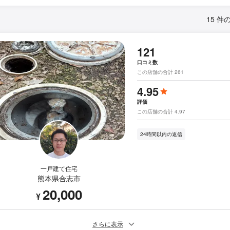
15 件
121
口コミ数
この店舗の合計 261
4.95
評価
この店舗の合計 4.97
24時間以内の返信
一戸建て住宅
熊本県合志市
20,000
¥
さらに表示