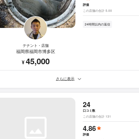
評価
この店舗の合計 5.00
24時間以内の返信
テナント・店舗
福岡県福岡市博多区
45,000
¥
さらに表示
24
口コミ数
この店舗の合計 131
4.86
評価