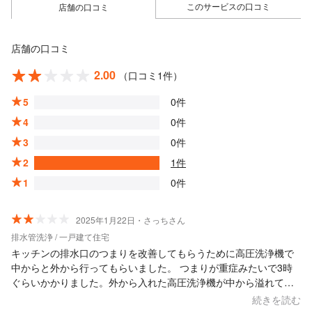
このサービスの口コミ
店舗の口コミ
店舗の口コミ
2.00
（口コミ1件）
5
0件
4
0件
3
0件
2
1件
1
0件
2025年1月22日・さっちさん
排水管洗浄 / 一戸建て住宅
キッチンの排水口のつまりを改善してもらうために高圧洗浄機で
中からと外から行ってもらいました。 つまりが重症みたいで3時
ぐらいかかりました。外から入れた高圧洗浄機が中から溢れてき
てキッチンが水浸しになりました。しかも汚れた水なので掃除が
続きを読む
大変でした。 これでスッキリ排水口が通ってくれればよかったの