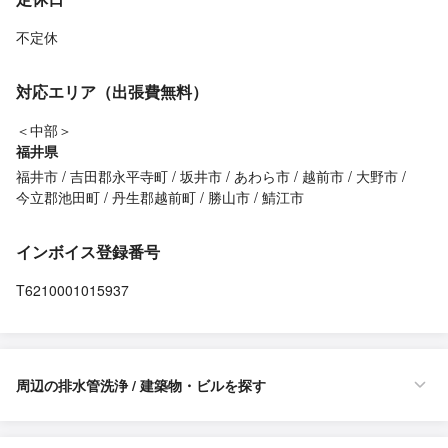
不定休
対応エリア（出張費無料）
＜中部＞
福井県
福井市
吉田郡永平寺町
坂井市
あわら市
越前市
大野市
今立郡池田町
丹生郡越前町
勝山市
鯖江市
インボイス登録番号
T6210001015937
周辺の排水管洗浄 / 建築物・ビルを探す