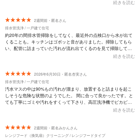
かつ丁寧で、終了後には施工箇所を一緒に確認しながら説明して
続きを読む
いただき、仕上がりにも大変満足しています。 スタッフの方も気
さくで明るく、とても話しやすい雰囲気でした。最初から最後ま
で安心してお願いできる業者さんです。 また機会があればぜひお
2週間前・匿名さん
願いしたいと思います。ありがとうございました。
排水管洗浄 / 一戸建て住宅
約20年の間排水管掃除をしてなく、最近外の点検口から水が出て
くることも。キッチンはゴボッと音がありました。掃除してもら
い、配管に詰まっていた汚れが流れ出てくるのを見て掃除しても
らい良かったと思いました。丁寧に対応してもらい、また利用さ
続きを読む
せて頂きたいと思います。
2026年6月30日・匿名杏実さん
排水管洗浄 / 一戸建て住宅
汚水マスの中は90%もの汚れが溜まり、放置すると詰まりを起こ
しそうな危険な状態のようでした。 間に合って良かったです。と
ても丁寧にゴミや汚れをすくって下さり、高圧洗浄機でピカピカ
に洗っていただきました。 最後に６個全部のマスを確認すると消
続きを読む
毒のよい匂いが漂っていてスッキリしました。 お人柄も感じが良
かったのでお願いして良かったです。大満足です。 ありがとうご
ざいました。
2週間前・匿名みかんさん
レンジフード（換気扇）クリーニング / レンジフードタイプ