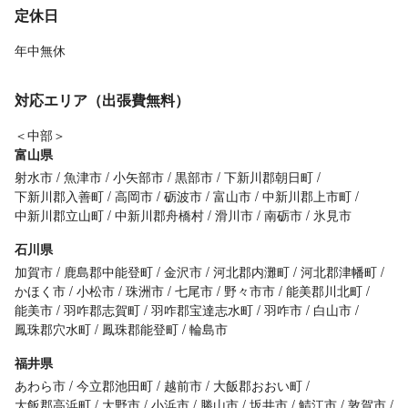
定休日
年中無休
対応エリア（出張費無料）
＜中部＞
富山県
射水市
魚津市
小矢部市
黒部市
下新川郡朝日町
下新川郡入善町
高岡市
砺波市
富山市
中新川郡上市町
中新川郡立山町
中新川郡舟橋村
滑川市
南砺市
氷見市
石川県
加賀市
鹿島郡中能登町
金沢市
河北郡内灘町
河北郡津幡町
かほく市
小松市
珠洲市
七尾市
野々市市
能美郡川北町
能美市
羽咋郡志賀町
羽咋郡宝達志水町
羽咋市
白山市
鳳珠郡穴水町
鳳珠郡能登町
輪島市
福井県
あわら市
今立郡池田町
越前市
大飯郡おおい町
大飯郡高浜町
大野市
小浜市
勝山市
坂井市
鯖江市
敦賀市