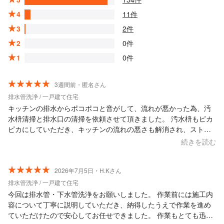
4
11件
3
2件
2
0件
1
0件
3週間前・匿名さん
排水管洗浄 / 一戸建て住宅
キッチンの排水からポコポコと音がして、流れが悪かった為、汚
水枡清掃と排水口の清掃を依頼させて頂きました。 汚水枡もピカ
ピカにしていただき、キッチンの流れの悪さも解消され、ストレ
スフリーです。 聞きたい事、わからない事、対処法など、知識の
続きを読む
ない私でも、質問しやすい方でわかりやすく教えてくださいまし
た。 他の場所にお願いした事もなく、相場はよくわかりません
が、私は大満足です。 ぜひまたお願いしたいと思います。
2026年7月5日・H.Kさん
排水管洗浄 / 一戸建て住宅
今回は排水管・下水管洗浄をお願いしました。 作業前には施工内
容について丁寧に説明していただき、納得したうえで作業を進め
ていただけたので安心してお任せできました。 作業もとても迅速