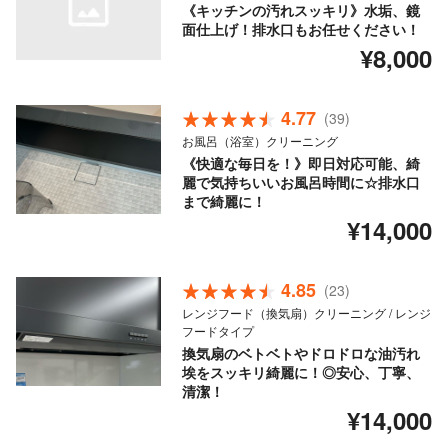
《キッチンの汚れスッキリ》水垢、鏡
面仕上げ！排水口もお任せください！
¥8,000
4.77
(39)
お風呂（浴室）クリーニング
《快適な毎日を！》即日対応可能、綺
麗で気持ちいいお風呂時間に☆排水口
まで綺麗に！
¥14,000
4.85
(23)
レンジフード（換気扇）クリーニング / レンジ
フードタイプ
換気扇のベトベトやドロドロな油汚れ
埃をスッキリ綺麗に！◎安心、丁寧、
清潔！
¥14,000