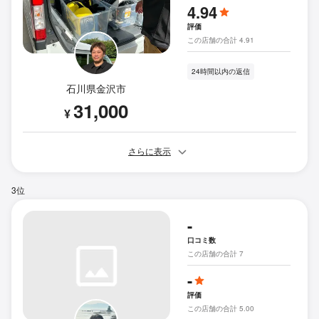
4.94
評価
この店舗の合計 4.91
24時間以内の返信
石川県金沢市
31,000
¥
さらに表示
3位
-
口コミ数
この店舗の合計 7
-
評価
この店舗の合計 5.00