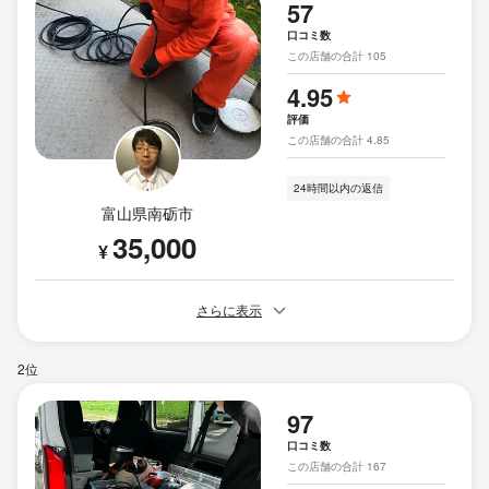
57
口コミ数
この店舗の合計 105
4.95
評価
この店舗の合計 4.85
24時間以内の返信
富山県南砺市
35,000
¥
さらに表示
2位
97
口コミ数
この店舗の合計 167