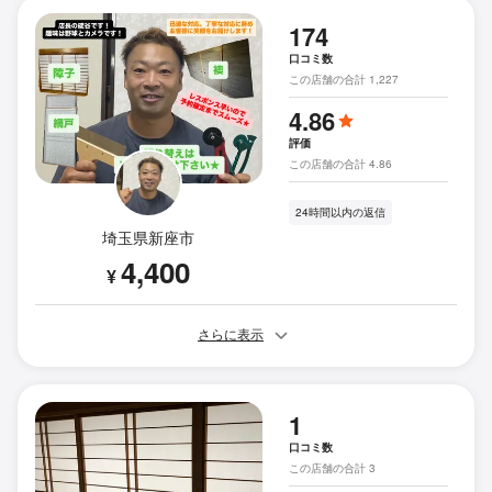
174
口コミ数
この店舗の合計 1,227
4.86
評価
この店舗の合計 4.86
24時間以内の返信
埼玉県新座市
4,400
¥
さらに表示
1
口コミ数
この店舗の合計 3