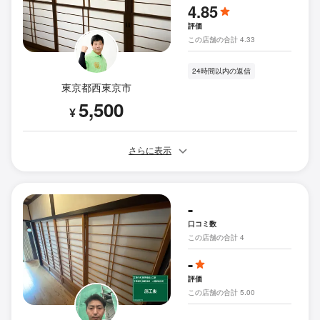
4.85
評価
この店舗の合計 4.33
24時間以内の返信
東京都西東京市
5,500
¥
さらに表示
-
口コミ数
この店舗の合計 4
-
評価
この店舗の合計 5.00