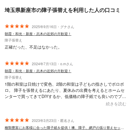
埼玉県新座市の障子張替えを利用した人の口コミ
2025年9月16日・グナさん
朝霞・和光・新座・志木の近郊の方歓迎！
障子張替え
正確だった、不足はなかった。
2024年7月13日・o.mさん
朝霞・和光・新座・志木の近郊の方歓迎！
障子張替え
1階の和室は日焼けで変色、2階の和室は子どもの指さしでボロボ
ロ。 障子を張替えるにあたり、夏休みの出費を考えるとホームセ
ンターで買ってきてDIYするか、低価格の障子紙でも良いのでプロ
にお願いするか、どうせ張り替えるのなら強度の高い障子紙に変
続きを読む
えたい気持ちもあったので、見積もりに来ていただきました。 予
算も含めて、こちらの気持ちに合わせて相談に乗ってくださり、
強度の高い障子紙に決めました。 プロの職人さんにお願いして正
2023年3月23日・匿名さん
解でした。 部屋が生き返りました！ ありがとうございました。
種類豊富にお客様に合った障子紙を提供！襖、障子、網戸の張り替えセット割引実施中！