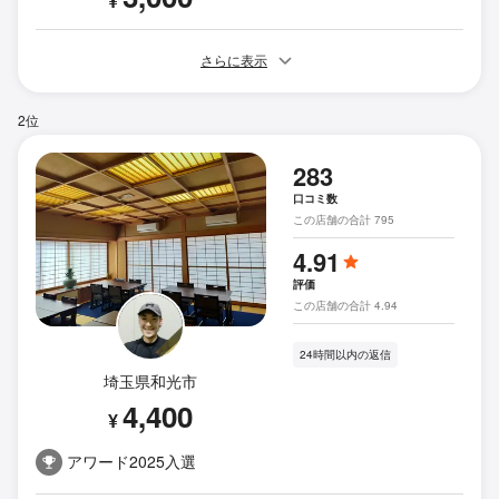
¥
さらに表示
2位
283
口コミ数
この店舗の合計 795
4.91
評価
この店舗の合計 4.94
24時間以内の返信
埼玉県和光市
4,400
¥
アワード2025入選