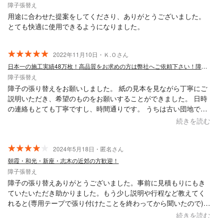
障子張替え
用途に合わせた提案をしてくださり、ありがとうございました。
とても快適に使用できるようになりました。
2022年11月10日・Ｋ.Ｏさん
日本一の施工実績48万枚！高品質をお求めの方は弊社へご依頼下さい！障子専門店
障子張替え
障子の張り替えをお願いしました。 紙の見本を見ながら丁寧にご
説明いただき、希望のものをお願いすることができました。 日時
の連絡もとても丁寧ですし、時間通りです。 うちは古い団地でエ
レベーターも無く、また、お願いした障子の枚数も少なかったの
続きを読む
ですが、快く対応してくださいました。年末が近づきかなりお忙
しいと思いますが、物腰も柔らかくとても気持ちの良い方です。
最初は自分で何とか張り替え出来ないかと思いましたが、やはり
2024年5月18日・匿名さん
プロにお願いして良かったです。とてもキレイになりました。 ま
朝霞・和光・新座・志木の近郊の方歓迎！
た機会がありました際にはお願いしたいと思います。 この度はあ
障子張替え
りがとうございました。
障子の張り替えありがとうございました。事前に見積もりにもき
ていたいただき助かりました。もう少し説明や行程など教えてく
れると(専用テープで張り付けたことを終わってから聞いたので)安
心して任せられると思いました。仕上がりは思ったより薄い!?と
続きを読む