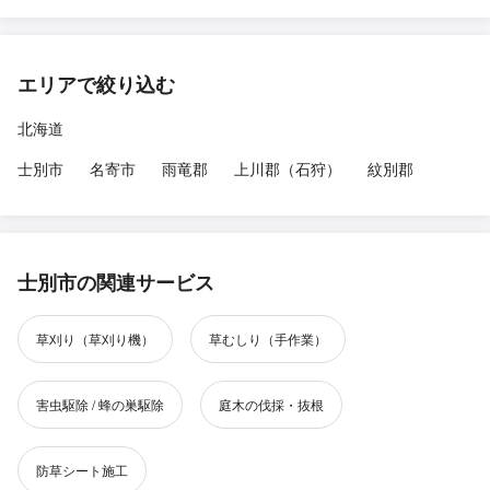
エリアで絞り込む
北海道
士別市
名寄市
雨竜郡
上川郡（石狩）
紋別郡
士別市の関連サービス
草刈り（草刈り機）
草むしり（手作業）
害虫駆除 / 蜂の巣駆除
庭木の伐採・抜根
防草シート施工