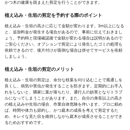
かつ木の健康を踏まえた剪定を行うことができます。
植え込み・生垣の剪定を予約する際のポイント
植え込み・生垣の高さに応じて金額が変わります。3m以上になる
と、追加料金が発生する場合があるので、事前に伝えておきまし
ょう。予約時と現場確認後で金額が変わる場合は説明があるので
ご安心ください。オプションで剪定により発生したゴミの処理も
依頼できるので、後片付けが面倒な場合は併せてサービスを依頼
しましょう。
植え込み・生垣の剪定のメリット
植え込み・生垣の剪定は、余分な枝葉を刈り込むことで風通しを
良くし、病気や害虫が発生することを防ぎます。定期的にお手入
れをしないと、隣家に葉が落ちたり、通行人の妨害となりトラブ
ルになってしまうことがあります。また、自分の身長以上の高さ
の植え込みや生垣の場合、作業自体危険を伴います。プロに頼め
ば、時間や体力も節約し、かつ庭木の成長を考えて剪定するた
め、キレイな見た目を維持しながら庭木が成長させることができ
るためおすすめです。