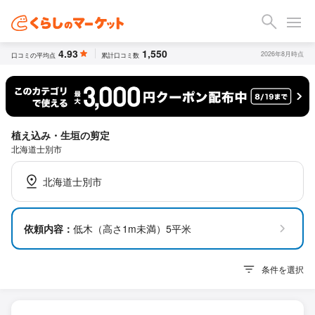
4.93
1,550
2026年8月時点
口コミの平均点
累計口コミ数
植え込み・生垣の剪定
北海道士別市
北海道士別市
依頼内容：
低木（高さ1m未満）5平米
条件を選択