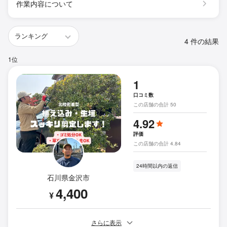
作業内容について
4 件の結果
1位
1
口コミ数
この店舗の合計 50
4.92
評価
この店舗の合計 4.84
24時間以内の返信
石川県金沢市
4,400
¥
さらに表示