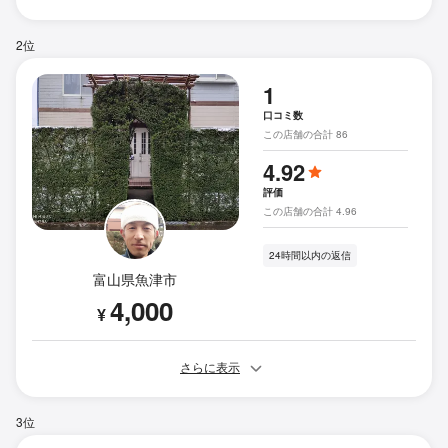
2位
1
口コミ数
この店舗の合計 86
4.92
評価
この店舗の合計 4.96
24時間以内の返信
富山県魚津市
4,000
¥
さらに表示
3位