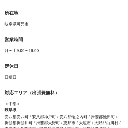
所在地
岐阜県可児市
営業時間
月〜土9:00〜19:00
定休日
日曜日
対応エリア（出張費無料）
＜中部＞
岐阜県
安八郡安八町
安八郡神戸町
安八郡輪之内町
揖斐郡池田町
揖斐郡揖斐川町
揖斐郡大野町
恵那市
大垣市
大野郡白川村