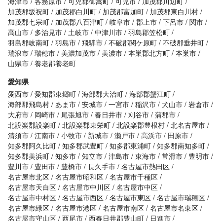
海津市
各務原市
可児郡御嵩町
可児市
加茂郡川辺町
加茂郡坂祝町
加茂郡白川町
加茂郡富加町
加茂郡東白川村
加茂郡七宗町
加茂郡八百津町
岐阜市
郡上市
下呂市
関市
高山市
多治見市
土岐市
中津川市
羽島郡笠松町
羽島郡岐南町
羽島市
飛騨市
不破郡関ケ原町
不破郡垂井町
瑞浪市
瑞穂市
美濃加茂市
美濃市
本巣郡北方町
本巣市
山県市
養老郡養老町
愛知県
愛西市
愛知郡東郷町
海部郡大治町
海部郡蟹江町
海部郡飛島村
あま市
安城市
一宮市
稲沢市
犬山市
岩倉市
大府市
岡崎市
尾張旭市
春日井市
刈谷市
蒲郡市
北設楽郡設楽町
北設楽郡東栄町
北設楽郡豊根村
北名古屋市
清須市
江南市
小牧市
新城市
瀬戸市
高浜市
田原市
知多郡阿久比町
知多郡武豊町
知多郡東浦町
知多郡南知多町
知多郡美浜町
知多市
知立市
津島市
東海市
常滑市
豊明市
豊川市
豊田市
豊橋市
長久手市
名古屋市熱田区
名古屋市北区
名古屋市昭和区
名古屋市千種区
名古屋市天白区
名古屋市中川区
名古屋市中区
名古屋市中村区
名古屋市西区
名古屋市東区
名古屋市瑞穂区
名古屋市緑区
名古屋市港区
名古屋市南区
名古屋市名東区
名古屋市守山区
西尾市
西春日井郡豊山町
日進市