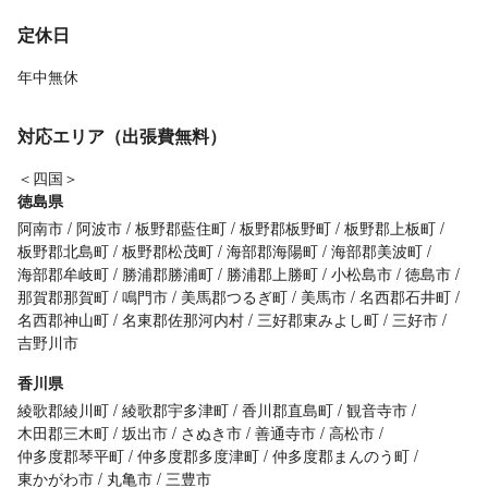
定休日
年中無休
対応エリア（出張費無料）
＜四国＞
徳島県
阿南市
阿波市
板野郡藍住町
板野郡板野町
板野郡上板町
板野郡北島町
板野郡松茂町
海部郡海陽町
海部郡美波町
海部郡牟岐町
勝浦郡勝浦町
勝浦郡上勝町
小松島市
徳島市
那賀郡那賀町
鳴門市
美馬郡つるぎ町
美馬市
名西郡石井町
名西郡神山町
名東郡佐那河内村
三好郡東みよし町
三好市
吉野川市
香川県
綾歌郡綾川町
綾歌郡宇多津町
香川郡直島町
観音寺市
木田郡三木町
坂出市
さぬき市
善通寺市
高松市
仲多度郡琴平町
仲多度郡多度津町
仲多度郡まんのう町
東かがわ市
丸亀市
三豊市