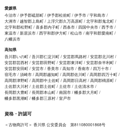
愛媛県
今治市
伊予郡砥部町
伊予郡松前町
伊予市
宇和島市
大洲市
越智郡上島町
上浮穴郡久万高原町
北宇和郡鬼北町
北宇和郡松野町
喜多郡内子町
西条市
四国中央市
西予市
東温市
新居浜市
西宇和郡伊方町
松山市
南宇和郡愛南町
八幡浜市
高知県
吾川郡いの町
吾川郡仁淀川町
安芸郡馬路村
安芸郡北川村
安芸郡芸西村
安芸郡田野町
安芸郡東洋町
安芸郡奈半利町
安芸郡安田町
安芸市
香美市
高知市
香南市
四万十市
宿毛市
須崎市
高岡郡越知町
高岡郡佐川町
高岡郡四万十町
高岡郡津野町
高岡郡中土佐町
高岡郡日高村
高岡郡檮原町
土佐郡大川村
土佐郡土佐町
土佐市
土佐清水市
長岡郡大豊町
長岡郡本山町
南国市
幡多郡大月町
幡多郡黒潮町
幡多郡三原村
室戸市
資格・許認可
＜古物商許可＞ 香川県 公安委員会 第811080001868号