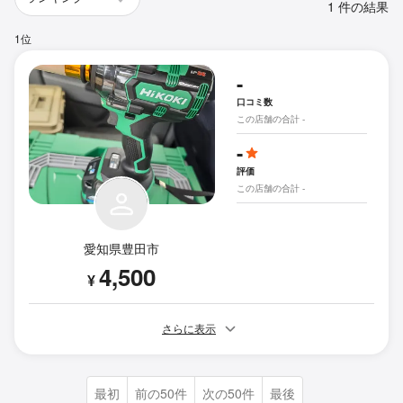
1 件の結果
1位
-
口コミ数
この店舗の合計 -
-
評価
この店舗の合計 -
愛知県豊田市
4,500
¥
さらに表示
最初
前の50件
次の50件
最後