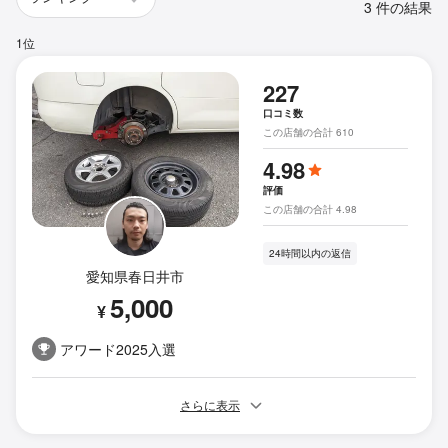
3 件の結果
1位
227
口コミ数
この店舗の合計 610
4.98
評価
この店舗の合計 4.98
24時間以内の返信
愛知県春日井市
5,000
¥
アワード2025入選
さらに表示