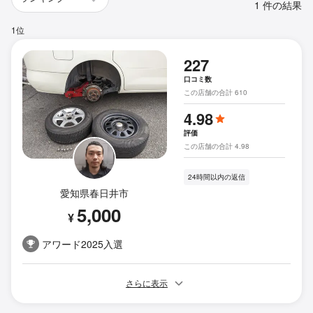
1 件の結果
1位
227
口コミ数
この店舗の合計 610
4.98
評価
この店舗の合計 4.98
24時間以内の返信
愛知県春日井市
5,000
¥
アワード2025入選
さらに表示