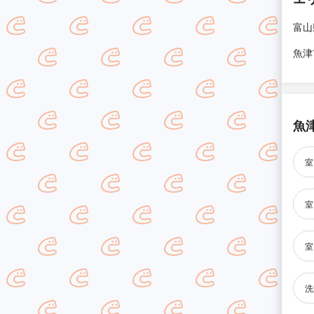
富山
魚津
魚
室
室
室
洗