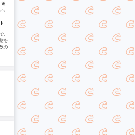
、追
い。
ト
で、
態を
故の