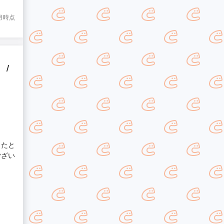
8月時点
 /
ったと
ござい