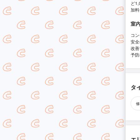
ど1
加料
室内
コン
安全
改善
予防
タ
修
エ