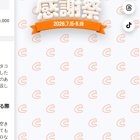
,000
タコ
した
のあ
設し
する際
空き
ても
ロな