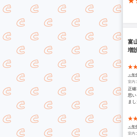
富
増
＜年
室内
正確
思い
まし
＜年
室内