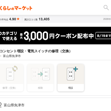
4.90
13,405
2026
の平均点
累計口コミ数
コンセント増設・電気スイッチの修理（交換）
 ・ 富山県魚津市
修理（交換）
移動
増設
富山県魚津市