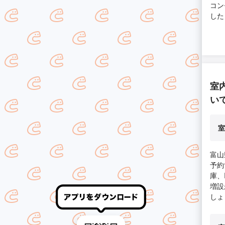
コン
した
室
い
室
富山
予約
庫、
増設
しょ