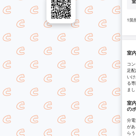
室
1箇
室内
コン
足配
いけ
る専
まし
室内
の
分電
があ
らう