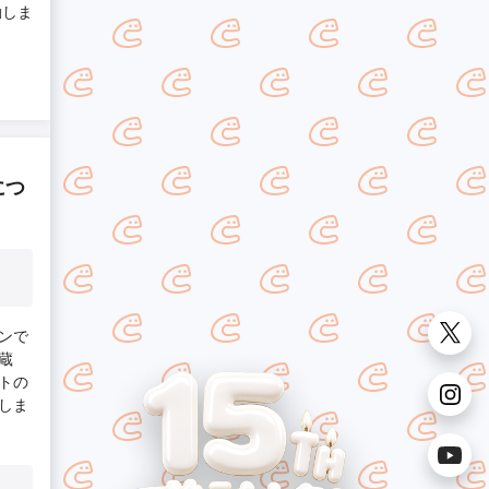
動しま
につ
ンで
蔵
トの
しま