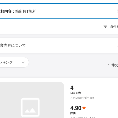
依頼内容：
箇所数1箇所
条件
業内容について
1 件
4
口コミ数
この店舗の合計 104
4.90
評価
この店舗の合計 4.90