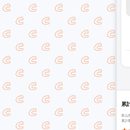
累
富山
累計