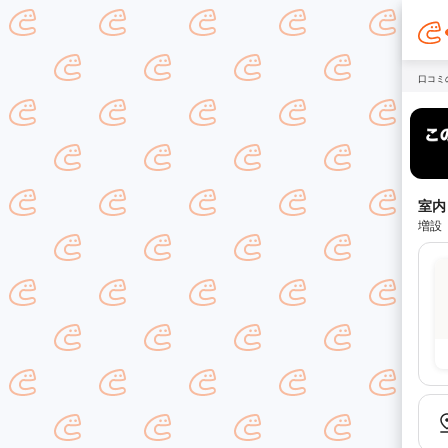
口コミ
室内
増設