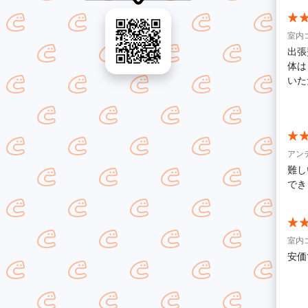
室内
出張
体は
いた
ござ
アン
難し
でき
室内
安価