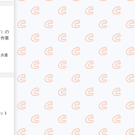
ど）の
 作業
ス共通
ット