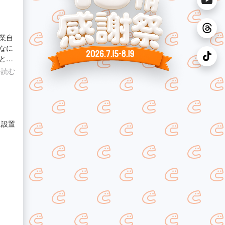
業自
なに
とう
を読む
に設置