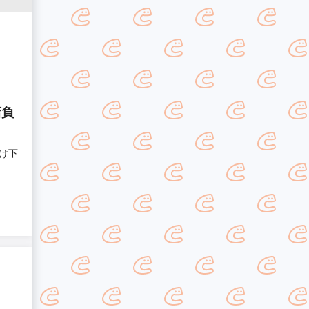
店負
け下