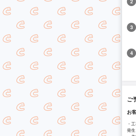
2
3
4
ご
お
・工
発生