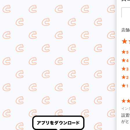
店舗
5
4
3
2
1
イン
設置
がと