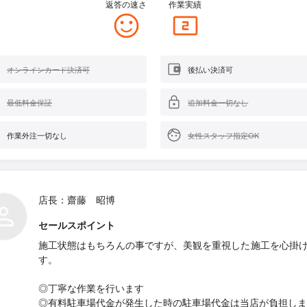
返答の速さ
作業実績
オンラインカード決済可
後払い決済可
最低料金保証
追加料金一切なし
作業外注一切なし
女性スタッフ指定OK
店長：齋藤 昭博
セールスポイント
施工状態はもちろんの事ですが、美観を重視した施工を心掛
す。
◎丁寧な作業を行います
◎有料駐車場代金が発生した時の駐車場代金は当店が負担しま