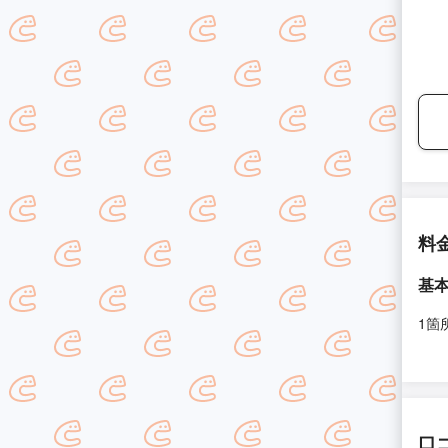
料
基
1箇
口