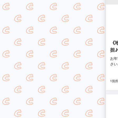
《
担♪
お年
さい
1箇