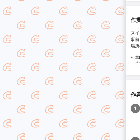
作
スイ
事前
場所
室
の
作
1