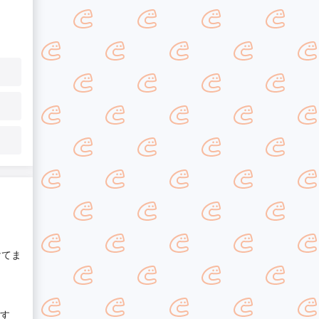
けてま
す