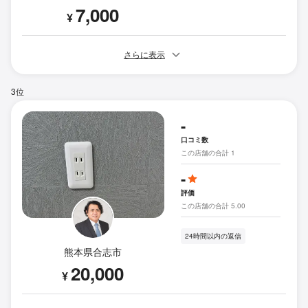
7,000
¥
さらに表示
3位
-
口コミ数
この店舗の合計 1
-
評価
この店舗の合計 5.00
24時間以内の返信
熊本県合志市
20,000
¥