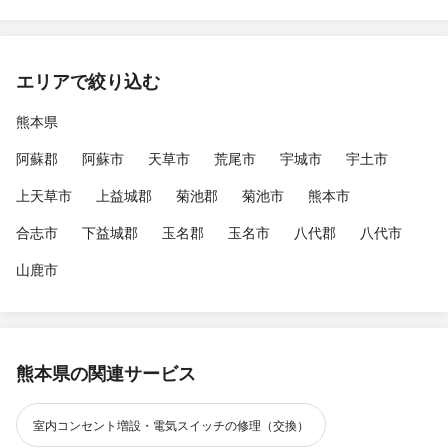
エリアで絞り込む
熊本県
阿蘇郡
阿蘇市
天草市
荒尾市
宇城市
宇土市
上天草市
上益城郡
菊池郡
菊池市
熊本市
合志市
下益城郡
玉名郡
玉名市
八代郡
八代市
山鹿市
熊本県の関連サービス
室内コンセント増設・電気スイッチの修理（交換）