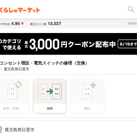
4.90
13,027
2026
の平均点
累計口コミ数
コンセント増設・電気スイッチの修理（交換）
 ・ 鹿児島県日置市
修理（交換）
移動
増設
鹿児島県日置市