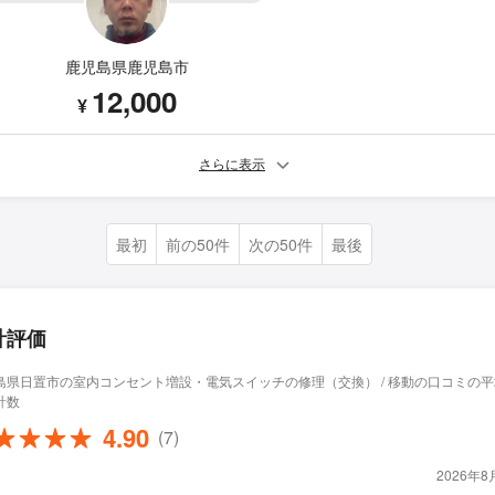
鹿児島県鹿児島市
12,000
¥
さらに表示
最初
前の50件
次の50件
最後
計評価
島県日置市の室内コンセント増設・電気スイッチの修理（交換） / 移動の口コミの
計数
4.90
(7)
2026年