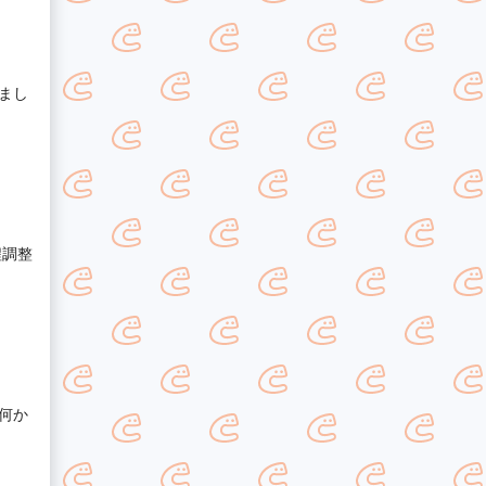
りまし
程調整
何か