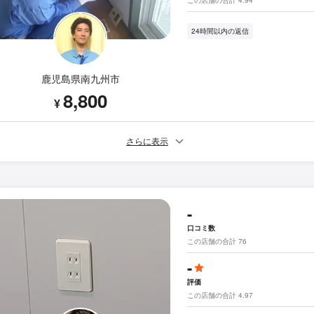
24時間以内の返信
鹿児島県南九州市
8,800
¥
さらに表示
-
口コミ数
この店舗の合計 76
-
評価
この店舗の合計 4.97