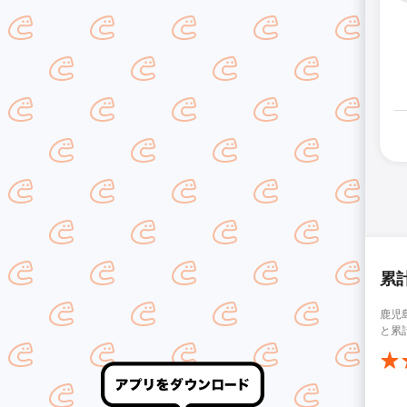
累
鹿児
と累