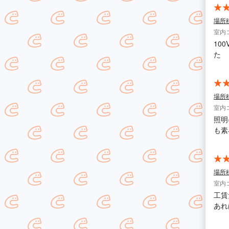
場所
室内
10
た
場所
室内
照明
も素
場所
室内
工賃
あれ