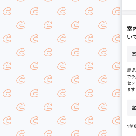
室
い
室
鹿児
で予
セン
ます
室
1箇