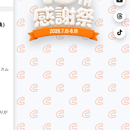
換）
もスム
りが