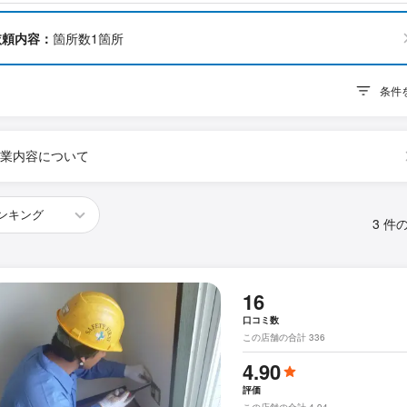
依頼内容：
箇所数1箇所
条件
業内容について
3 件
16
口コミ数
この店舗の合計 336
4.90
評価
この店舗の合計 4.94