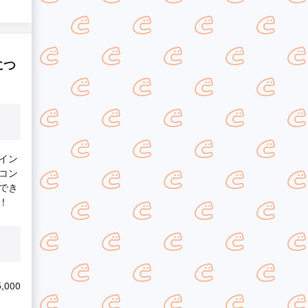
につ
イン
コン
でき
！
,000