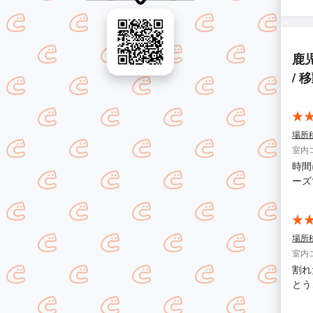
鹿
/
場所
室内
時間
ーズ
場所
室内
割れ
とう