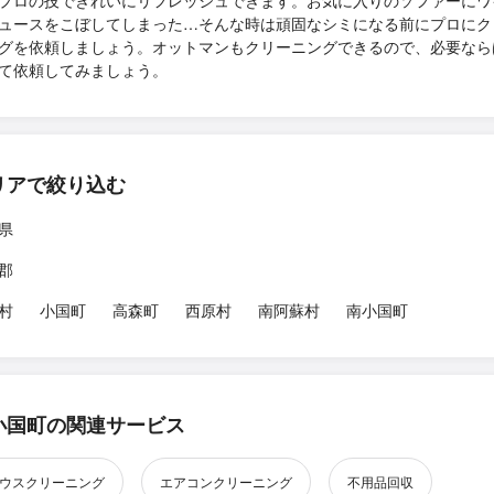
プロの技できれいにリフレッシュできます。お気に入りのソファーにワ
ュースをこぼしてしまった…そんな時は頑固なシミになる前にプロにク
グを依頼しましょう。オットマンもクリーニングできるので、必要なら
て依頼してみましょう。
リアで絞り込む
県
郡
村
小国町
高森町
西原村
南阿蘇村
南小国町
小国町の関連サービス
ウスクリーニング
エアコンクリーニング
不用品回収