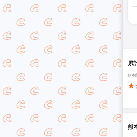
累
熊本
熊