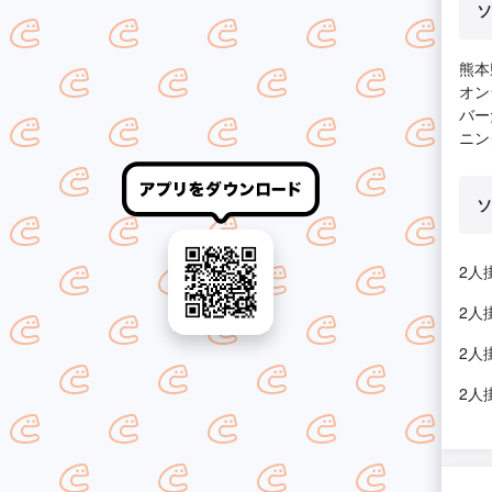
ソ
熊本
オン
バー
ニン
ソ
2人
2人
2人
2人