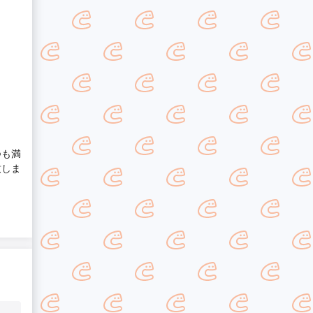
つも満
致しま