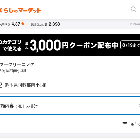
4.87
2,398
2026
の平均点
累計口コミ数
ァークリーニング
県阿蘇郡南小国町
熊本県阿蘇郡南小国町
依頼内容：
布1人掛け
条件