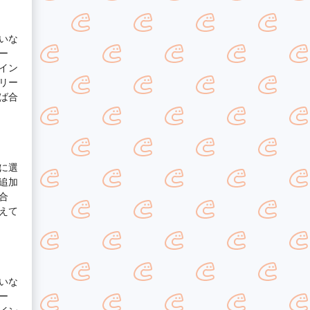
いな
ー
イン
リー
ば合
に選
追加
合
えて
いな
ー