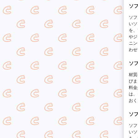
ソ
ソフ
いソ
を、
やジ
ニン
わせ
ソ
材質
びま
料金
は、
おく
ソ
ソフ
いソ