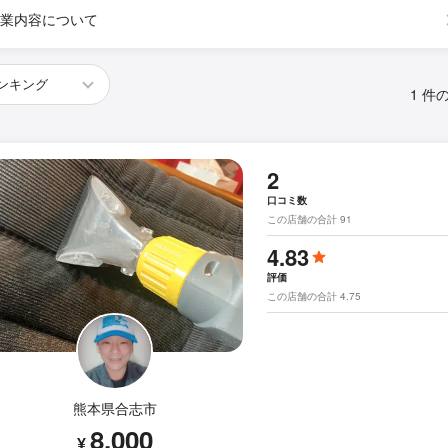
業内容について
1 件
2
口コミ数
この店舗の合計 91
4.83
評価
この店舗の合計 4.75
熊本県合志市
8,000
¥