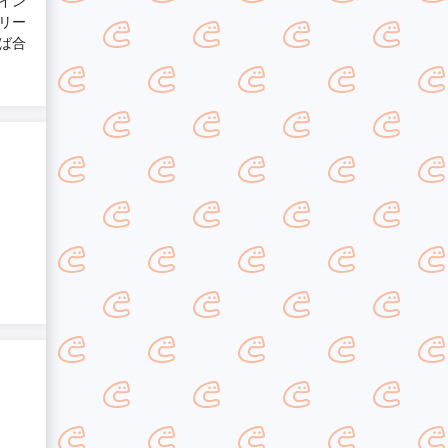
イン
リー
ば合