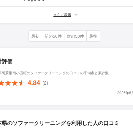
さらに表示
最初
前の50件
次の50件
最後
計評価
県阿蘇郡南小国町のソファークリーニングの口コミの平均点と累計数
4.84
(2)
2026年
本県のソファークリーニングを利用した人の口コミ