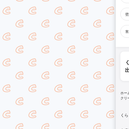
壁
害
ホー
クリ
くら