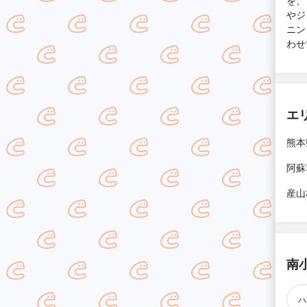
を、
やジ
ニン
わせ
エ
熊本
阿蘇
産山
南
ハ